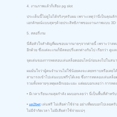
4. งานภาพแล้วก็เสียง pg slot
ประเด็นนี้ไม่ดูไม่ได้จริงๆครับผม เพราะเหตุว่านี่เป็นค
เอกลักษณ์แบบสุดๆด้วยประสิทธิภาพของงานภาพแบบ 3D ที่ง
5. สตอรี่เกม
นี่คือหัวใจสำคัญที่ผมชอบมากมายๆจากค่ายนี้ เพราะว่าสต
อีกด้วย ซึ่งแต่ละเกมก็มีสตอปรี่แตกต่างกันไป เรียกว่า ด
จุดเด่นของการทดสอบเล่นสล็อตออนไลน์ก่อนลงไปในสนา
ผมมั่นใจว่าผู้คนจำนวนไม่ใช้น้อยคงจะเคยทราบหรือเคยได้
สามารถเข้าไปเล่นแบบฟรีๆได้เลย ซึ่งการทดลองเล่นสล็อ
รวมทั้งหลายๆเหตุผลอีกเยอะแยะ แต่ผมบอกเลยว่า การทดล
• มีเวลาเรียนเกมสุดกำลัง ผมบอกเลยว่า นี่เป็นพื้นที่สำหร
•
up2bet
เล่นฟรี ไม่เสียค่าใช้จ่าย อย่างที่ผมบอกไปเลยค
ไม่มีจำกัดเวลา ไม่มีเสียค่าใช้จ่ายแน่ๆ