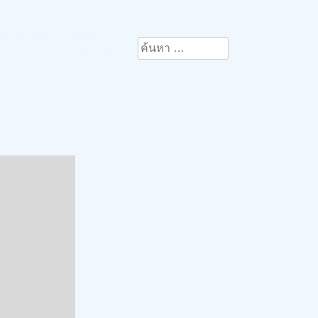
จริง เกมมากมาย ไม่มีขั้นต่ำฝาก
ค้นหา
 เก็บแต้มแลกรางวัลใหญ่ เข้ามา
สำหรับ: