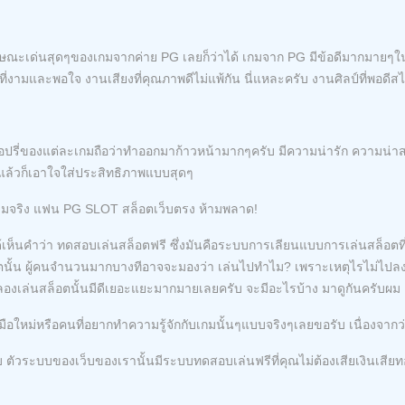
ุณลักษณะเด่นสุดๆของเกมจากค่าย PG เลยก็ว่าได้ เกมจาก PG มีข้อดีมากมายๆ
ามและพอใจ งานเสียงที่คุณภาพดีไม่แพ้กัน นี่แหละครับ งานศิลป์ที่พอดีส
อปรี่ของแต่ละเกมถือว่าทำออกมาก้าวหน้ามากๆครับ มีความน่ารัก ความน่าส
ูแลแล้วก็เอาใจใส่ประสิทธิภาพแบบสุดๆ
มจริง แฟน PG SLOT สล็อตเว็บตรง ห้ามพลาด!
เห็นคำว่า ทดสอบเล่นสล็อตฟรี ซึ่งมันคือระบบการเลียนแบบการเล่นสล็อตที่
ตนั้น ผู้คนจำนวนมากบางทีอาจจะมองว่า เล่นไปทำไม? เพราะเหตุไรไม่ไปล
องเล่นสล็อตนั้นมีดีเยอะแยะมากมายเลยครับ จะมีอะไรบ้าง มาดูกันครับผม
ับมือใหม่หรือคนที่อยากทำความรู้จักกับเกมนั้นๆแบบจริงๆเลยขอรับ เนื่องจากว
รับ ตัวระบบของเว็บของเรานั้นมีระบบทดสอบเล่นฟรีที่คุณไม่ต้องเสียเงินเส