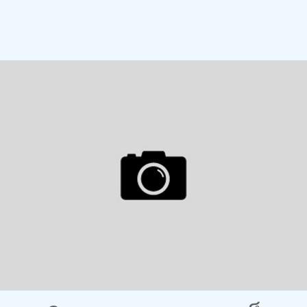
to
content