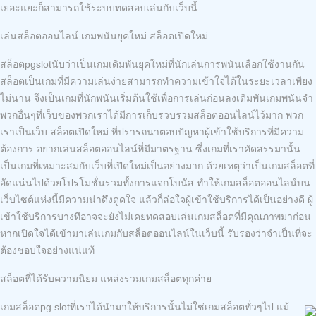
เยอะแยะก็สามารถใช้ระบบทดสอบเล่นกับเว็บนี้
เล่นสล็อตออนไลน์ เกมพนันยุคใหม่ สล็อตเปิดใหม่
สล็อตpgslotนับว่าเป็นเกมเดิมพันยุคใหม่ที่นักเล่นการพนันเลือกใช้งานกัน
สล็อตเป็นเกมที่มีความเล่นง่ายสามารถทำความเข้าใจได้ในระยะเวลาเพียง
ไม่นาน จึงเป็นเกมที่นักพนันเริ่มต้นใช้เพื่อการเล่นก่อนลงเดิมพันเกมพนันจำ
พวกอื่นๆที่เว็บของพวกเราได้มีการเก็บรวบรวมสล็อตออนไลน์ไว้มาก พวก
เราเป็นเว็บ สล็อตเปิดใหม่ ที่ปรารถนาตอบปัญหาผู้เข้าใช้บริการที่มีความ
ต้องการ อยากเล่นสล็อตออนไลน์ที่มีมาตรฐาน ซึ่งเกมที่เราคัดสรรมานั้น
เป็นเกมที่เหมาะสมกับเว็บที่เปิดใหม่เป็นอย่างมาก ด้วยเหตุว่าเป็นเกมสล็อตที่
อัดแน่นไปด้วยโปรโมชั่นรวมทั้งการแจกโบนัส ทำให้เกมสล็อตออนไลน์บน
เว็บไซต์แห่งนี้มีความน่าดึงดูดใจ แล้วก็ล่อใจผู้เข้าใช้บริการได้เป็นอย่างดี ผู้
เข้าใช้บริการบางทีอาจจะยังไม่เคยทดสอบเล่นเกมสล็อตที่มีคุณภาพมาก่อน
หากเปิดใจได้เข้ามาเล่นเกมกับสล็อตออนไลน์ในเว็บนี้ รับรองว่าจำเป็นที่จะ
ต้องชอบใจอย่างแน่แท้
สล็อตที่ได้รับความนิยม แหล่งรวมเกมสล็อตทุกค่าย
เกมสล็อตpg slotที่เราได้นำมาให้บริการนั้นไม่ใช่เกมสล็อตทั่วๆไป แม้