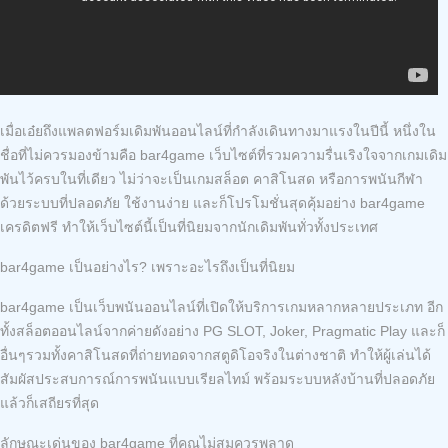
เมื่อเอ๋ยถึงแพลตฟอร์มเดิมพันออนไลน์ที่กำลังเดินทางมาแรงในปีนี้ หนึ่งใน
ชื่อที่ไม่ควรมองข้ามคือ bar4game เว็บไซต์ที่รวมความรื่นเริงใจจากเกมเดิม
พันไว้ครบในที่เดียว ไม่ว่าจะเป็นเกมสล็อต คาสิโนสด หรือการพนันกีฬา
ด้วยระบบที่ปลอดภัย ใช้งานง่าย และก็โปรโมชั่นสุดคุ้มอย่าง bar4game
เครดิตฟรี ทำให้เว็บไซต์นี้เป็นที่นิยมจากนักเดิมพันทั่วทั้งประเทศ
bar4game เป็นอย่างไร? เพราะอะไรถึงเป็นที่นิยม
bar4game เป็นเว็บพนันออนไลน์ที่เปิดให้บริการเกมหลากหลายประเภท อีก
ทั้งสล็อตออนไลน์จากค่ายดังอย่าง PG SLOT, Joker, Pragmatic Play และก็
อื่นๆรวมทั้งคาสิโนสดที่ถ่ายทอดจากสตูดิโอจริงในต่างชาติ ทำให้ผู้เล่นได้
สัมผัสประสบการณ์การพนันแบบเรียลไทม์ พร้อมระบบหลังบ้านที่ปลอดภัย
แล้วก็เสถียรที่สุด
ลักษณะเด่นของ bar4game ที่คุณไม่สมควรพลาด