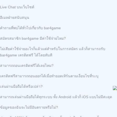
Live Chat บนเว็บไซต์
อีเมลฝ่ายสนับสนุน
คำถามที่พบได้ทั่วไปเกี่ยวกับ bar4game
สมัครสมาชิก bar4game มีค่าใช้จ่ายไหม?
ไม่เสียค่าใช้จ่ายอะไรก็แล้วแต่สำหรับในการสมัคร แล้วก็สามารถรับ
bar4game เครดิตฟรี ได้โดยทันที
สามารถถอนเครดิตฟรีได้เลยไหม?
เครดิตฟรีสามารถถอนออกได้เมื่อทำยอดเทิร์นตามเงื่อนไขที่ระบุ
เล่นผ่านมือถือได้หรือเปล่า?
สามารถเล่นผ่านมือถือได้ทุกระบบ ทั้ง Android แล้วก็ iOS แบบไม่มีสะดุด
ข้อมูลของฉันจะไม่มีอันตรายหรือไม่?