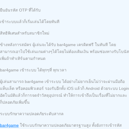
ยืนยันรหัส OTP ที่ได้รับ
เข้าระบบแล้วก็เริ่มเล่นได้โดยทันที
สิทธิพิเศษสำหรับสมาชิกใหม่
ข้างหลังการสมัคร ผู้เล่นจะได้รับ bar4game เครดิตฟรี ในทันที โดย
สามารถเอาไปใช้เล่นเกมต่างๆได้โดยไม่ต้องเติมเงิน พร้อมช่องทางรับโบนัส
เพิ่มถ้าทำเทิร์นตามกำหนด
bar4game เข้าระบบ ได้ทุกๆที่ ทุกเวลา
ผู้เล่นสามารถ bar4game เข้าระบบ ได้อย่างไม่ยากเย็นไม่ว่าจะผ่านมือถือ
แท็บเล็ต หรือคอมพิวเตอร์ รองรับอีกทั้ง iOS แล้วก็ Android ด้วยระบบ Login
อัตโนมัติแล้วก็การจดจำวัสดุอุปกรณ์ ทำให้การเข้าถึงเป็นเรื่องที่ไม่ยากและ
ก็ปลอดภัยเพิ่มขึ้น
ระบบรักษาความปลอดภัยระดับสากล
bar4game
ใช้ระบบรักษาความปลอดภัยมาตรฐานสูง ทั้งยังการเข้ารหัส