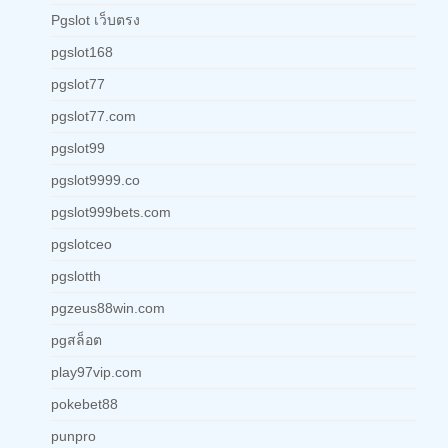
Pgslot เว็บตรง
pgslot168
pgslot77
pgslot77.com
pgslot99
pgslot9999.co
pgslot999bets.com
pgslotceo
pgslotth
pgzeus88win.com
pgสล็อต
play97vip.com
pokebet88
punpro