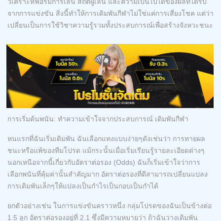
วิเคราะห์ฟอร์มการเล่น สถิติผู้เล่น และความเป็นไปได้ของผลที่ได้รับ
จากการแข่งขัน สิ่งนี้ทำให้การเดิมพันกีฬาไม่ใช่แค่การเสี่ยงโชค แต่ว่า
เปลี่ยนเป็นการใช้วิชาความรู้รวมทั้งประสบการณ์เพื่อสร้างจังหวะชนะ
การเริ่มต้นพนัน: ทำความเข้าใจจากประสบการณ์ เดิมพันกีฬา
หนแรกที่ฉันเริ่มเดิมพัน ฉันเลือกแทงแบบง่ายๆดังเช่นว่า การทายผล
ชนะหรือแพ้ของทีมโปรด แม้กระนั้นเมื่อเริ่มเรียนรู้รายละเอียดต่างๆ
นอกเหนือจากนี้เกี่ยวกับอัตราต่อรอง (Odds) ฉันก็เริ่มเข้าใจว่าการ
เลือกพนันที่คุ้มค่านั้นสำคัญมาก อัตราต่อรองที่ดีสามารถเปลี่ยนแปลง
การเดิมพันเล็กๆให้แปลงเป็นกำไรเป็นกอบเป็นกำได้
ยกตัวอย่างเช่น ในการแข่งขันคราวหนึ่ง กลุ่มโปรดของฉันเป็นข้างต่อ
1.5 ลูก อัตราต่อรองอยู่ที่ 2.1 ซึ่งมีความหมายว่า ถ้าฉันวางเดิมพัน