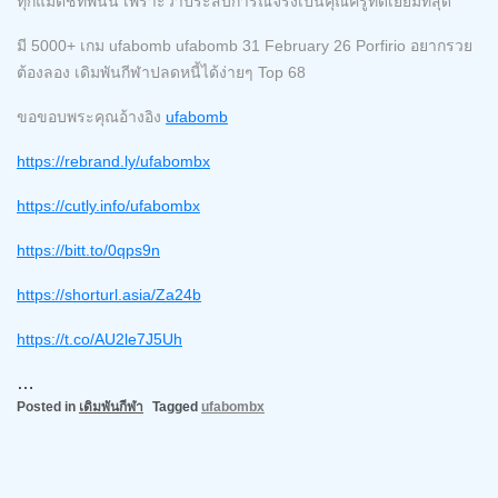
ทุกแมตช์ที่พนัน เพราะว่าประสบการณ์จริงเป็นคุณครูที่ดีเยี่ยมที่สุด
มี 5000+ เกม ufabomb ufabomb 31 February 26 Porfirio อยากรวย
ต้องลอง เดิมพันกีฬาปลดหนี้ได้ง่ายๆ Top 68
ขอขอบพระคุณอ้างอิง
ufabomb
https://rebrand.ly/ufabombx
https://cutly.info/ufabombx
https://bitt.to/0qps9n
https://shorturl.asia/Za24b
https://t.co/AU2le7J5Uh
…
Posted in
เดิมพันกีฬา
Tagged
ufabombx