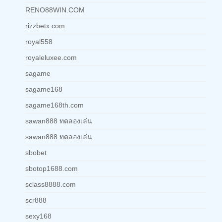
RENO88WIN.COM
rizzbetx.com
royal558
royaleluxee.com
sagame
sagame168
sagame168th.com
sawan888 ทดลองเล่น
sawan888 ทดลองเล่น
sbobet
sbotop1688.com
sclass8888.com
scr888
sexy168