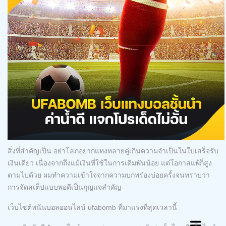
สิ่งที่สำคัญเป็น อย่าโลภอยากแทงหลายคู่เกินความจำเป็นในใบเสร็จรับ
เงินเดียว เนื่องจากถึงแม้เงินที่ใช้ในการเดิมพันน้อย แต่โอกาสแพ้ก็สูง
ตามไปด้วย ผมทำความเข้าใจจากความบกพร่องบ่อยครั้งจนทราบว่า
การจัดสเต็ปแบบพอดีเป็นกุญแจสำคัญ
เว็บไซต์พนันบอลออนไลน์ ufabomb ที่มาแรงที่สุดเวลานี้