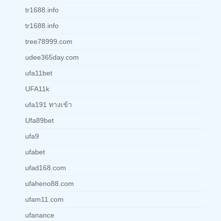
tr1688.info
tr1688.info
tree78999.com
udee365day.com
ufa11bet
UFA11k
ufa191 ทางเข้า
Ufa89bet
ufa9
ufabet
ufad168.com
ufaheno88.com
ufam11.com
ufanance