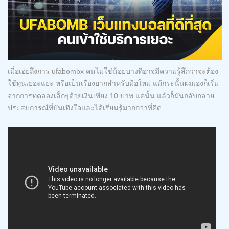
เมื่อเอ่ยถึงการ ufabombx คนไม่ใช่น้อยบางทีอาจมีความรู้สึกว่าจะต้อง
ใช้ทุนเยอะแยะ หรือเป็นเรื่องยากสำหรับมือใหม่ แม้กระนั้นผมเองก็เริ่ม
จากการทดลองเล็กๆด้วยเงินเพียง 10 บาท แค่นั้น แล้วก็มันกลับกลาย
ประสบการณ์ที่บันเทิงใจและได้เรียนรู้มากกว่าที่คิด