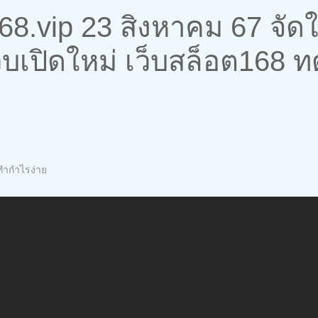
68.vip 23 สิงหาคม 67 จัด
็บเปิดใหม่ เว็บสล็อต168 
ทำกำไรง่าย