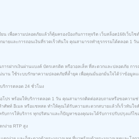
เพื่อความปลอดภัยแล้วก็คุ้มครองป้องกันการทุจริต เว็บสล็อต168เว็บไซต์ตร
นที่มากมายและการถอนเงินที่รวดเร็วทันใจ คุณสามารถทำธุรกรรมได้ตลอด 1 วัน
ป็นการฝากเงินผ่านแบงค์ บัตรเครดิต หรือวอลเล็ท ที่สะดวกและปลอดภัย การถอ
่นาน ใช้ระบบรักษาความปลอดภัยที่ล้ำยุค เพื่อคุณมั่นอกมั่นใจได้ว่าข้อมูล
้บริการตลอด 24 ชั่วโมง
ือโปร พร้อมให้บริการตลอด 1 วัน คุณสามารถติดต่อสอบถามหรือขอความช่ว
ำศัพท์ อีเมล หรือแชทสด ทำให้คุณได้รับความสะดวกสบายแล้วก็เร็วทันใจสำ
หรับการให้บริการ ทุกปริศนาและก็ปัญหาของคุณจะได้รับการปรับปรุงแก้ไขอ
ตกง่าย RTP สูง
 สูง แตกง่าย และก็สะดวกด้วยระบบวอเลท ที่มาพร้อมด้วยระบบวอเลทและโอกา