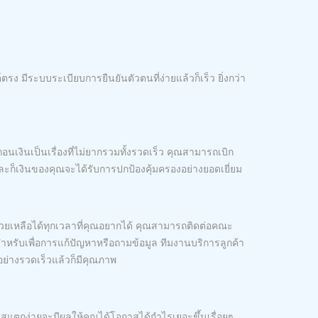
ง มีระบบระเบียบการยืนยันตัวตนที่ง่ายแล้วก็เร็ว ยิ่งกว่า
นเงินเป็นเรื่องที่ไม่ยากรวมทั้งรวดเร็ว คุณสามารถเบิก
และก็เงินของคุณจะได้รับการปกป้องคุ้มครองอย่างยอดเยี่ยม
ยเหลือได้ทุกเวลาที่คุณอยากได้ คุณสามารถติดต่อคณะ
หรับเพื่อการแก้ปัญหาหรือถามข้อมูล ทีมงานบริการลูกค้า
ย่างรวดเร็วแล้วก็มีคุณภาพ
สแตกง่ายจะมีผลให้คุณได้โอกาสได้กำไรเยอะขึ้นเรื่อยๆ