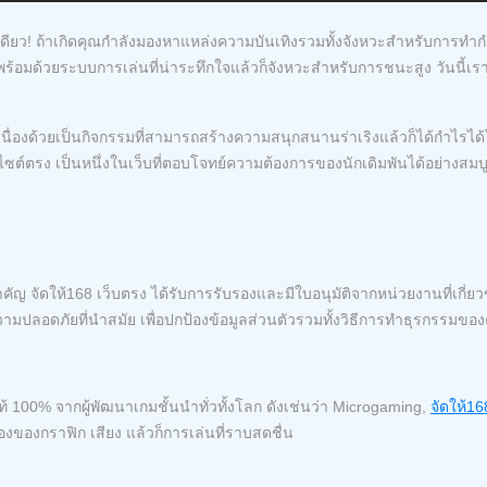
ี่เดียว! ถ้าเกิดคุณกำลังมองหาแหล่งความบันเทิงรวมทั้งจังหวะสำหรับการทำ
พร้อมด้วยระบบการเล่นที่น่าระทึกใจแล้วก็จังหวะสำหรับการชนะสูง วันนี้เรา
ื่องด้วยเป็นกิจกรรมที่สามารถสร้างความสนุกสนานร่าเริงแล้วก็ได้กำไรได้ใ
็บไซต์ตรง เป็นหนึ่งในเว็บที่ตอบโจทย์ความต้องการของนักเดิมพันได้อย่างสมบ
ำคัญ จัดให้168 เว็บตรง ได้รับการรับรองและมีใบอนุมัติจากหน่วยงานที่เกี่ย
วามปลอดภัยที่นำสมัย เพื่อปกป้องข้อมูลส่วนตัวรวมทั้งวิธีการทำธุรกรรม
์แท้ 100% จากผู้พัฒนาเกมชั้นนำทั่วทั้งโลก ดังเช่นว่า Microgaming,
จัดให้16
รื่องของกราฟิก เสียง แล้วก็การเล่นที่ราบสดชื่น