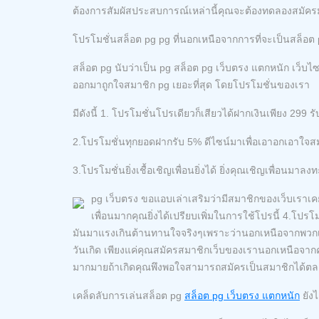
ต้องการสัมผัสประสบการณ์เหล่านี้คุณจะต้องทดลองสมัครม
โปรโมชั่นสล็อต pg pg ที่นอกเหนือจากการที่จะเป็นสล็อ
สล็อต pg นับว่าเป็น pg สล็อต pg เว็บตรง แตกหนัก เว็บ
ออกมาถูกใจสมาชิก pg เยอะที่สุด โดยโปรโมชั่นของเรา
มีดังนี้ 1. โปรโมชั่นโปรเดียวก็เสียวได้ฝากเงินเพียง 
2.โปรโมชั่นทุกยอดฝากรับ 5% ดีไซน์มาเพื่อเอาอกเอาใจส
3.โปรโมชั่นยิ่งเชื้อเชิญเพื่อนยิ่งได้ ยิ่งคุณเชิญเพื่
pg เว็บตรง ขอแอบเล่าเสริมว่ามีสมาชิกของเว็บเราเค
เพื่อนมากคุณยิ่งได้เปรียบเพิ่มในการใช้โปรนี้ 4.โปร
มันมาแรงเกินต้านทานใจจริงๆเพราะว่านอกเหนือจากพวกเราจ
วันเกิด เพียงแค่คุณสมัครสมาชิกเว็บของเรานอกเหนือจากคุณ
มากมายถ้าเกิดคุณพึงพอใจสามารถสมัครเป็นสมาชิกได้ตลอดย
เคล็ดลับการเล่นสล็อต pg
สล็อต pg เว็บตรง แตกหนัก
ยังไ