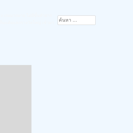
จริง เกมมากมาย ไม่มีขั้นต่ำฝาก
ค้นหา
 เก็บแต้มแลกรางวัลใหญ่ เข้ามา
สำหรับ: