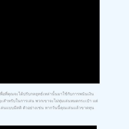
ที่คุณจะได้ปรับกลยุทธ์เหล่านั้นมาใช้กับการพนันเงิน
ัญญะสำหรับในการเล่น พวกเขาจะไม่ทุ่มเล่นหมดกระเป๋า แต่
ล่นแบบมีสติ ตัวอย่างเช่น หากวันนี้คุณเล่นแล้วขาดทุน