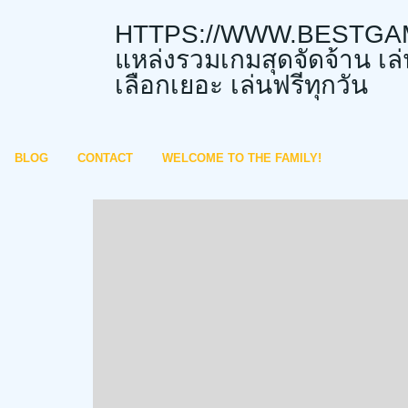
to
HTTPS://WWW.BESTG
content
แหล่งรวมเกมสุดจัดจ้าน เล่
เลือกเยอะ เล่นฟรีทุกวัน
BLOG
CONTACT
WELCOME TO THE FAMILY!