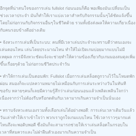
อีกจุดที่น่าสนใจของการเล่น fullslot ก่อนนอนก็คือ พอเพียงมันเปลี่ยนเป็น
ช่วงเวลาประจำ มันก็ทำให้เราแบ่งเวลาสำหรับกิจกรรมนั้นๆได้ชัดแจ้งขึ้น
โดยไม่ก่อกวนกับกิจกรรมอื่นๆในชีวิตด้วย รวมทั้งยังส่งผลให้ความเกี่ยวเนื่อง
กับคนรอบข้างดีอย่างเดิม
• จังหวะการเล่นที่เป็นระบบ: คนที่มีเวลาเล่นประจำจะทราบดีว่าตนเองจะ
เล่นตอนไหน เล่นโดยประมาณไหน ทำให้ไม่เปิดเกมบ่อยมากแบบไม่มี
เหตุผล การมีจังหวะชัดแจ้งจะช่วยทำให้ความข้องเกี่ยวกับเกมมองสมดุลเพิ่ม
ขึ้นเรื่อยๆด้วย ไม่ก่อกวนชีวิตประจำวัน
• ทำให้การเล่นเป็นตอนพัก: Fullslot เมื่อการเล่นสล็อตถูกวางไว้ในโหมดพัก
ผ่อน สมองก็จะแปลความหมายไม่เหมือนกับการเล่นระหว่างวันในทันที
ขอรับ หลายๆคนก็เลยมีความรู้สึกว่าเล่นก่อนนอนแล้วเพลิดเพลินใจกว่า
เนื่องจากว่าไม่ต้องรีบหรือกดดันกับเวลามากเกินความจำเป็นนั่นเอง
• ทราบจังหวะตนเองรวมทั้งเลือกเล่นได้อย่างพอดี: การเล่นเวลาเดิมวันแล้ว
วันเล่าทำให้เราเข้าใจว่า พวกเราถูกใจเกมแบบไหน ใช้เวลาราวๆมากแค่
ไหนถึงจะพอดิบพอดี ซึ่งมันก็จะสามารถช่วยให้เราเล่นสล็อตในกรอบใน
เวลาที่สมควรและไม่ฝ่าฝืนตัวเองมากเกินความจำเป็น