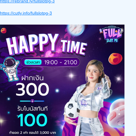
https://rebrand.ly/fullslotpg-3
https://cutly.info/fullslotpg-3