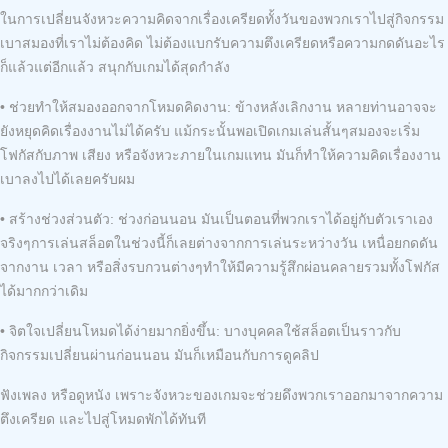
ในการเปลี่ยนจังหวะความคิดจากเรื่องเครียดทั้งวันของพวกเราไปสู่กิจกรรม
เบาสมองที่เราไม่ต้องคิด ไม่ต้องแบกรับความตึงเครียดหรือความกดดันอะไร
ก็แล้วแต่อีกแล้ว สนุกกับเกมได้สุดกำลัง
• ช่วยทำให้สมองออกจากโหมดคิดงาน: ข้างหลังเลิกงาน หลายท่านอาจจะ
ยังหยุดคิดเรื่องงานไม่ได้ครับ แม้กระนั้นพอเปิดเกมเล่นสั้นๆสมองจะเริ่ม
โฟกัสกับภาพ เสียง หรือจังหวะภายในเกมแทน มันก็ทำให้ความคิดเรื่องงาน
เบาลงไปได้เลยครับผม
• สร้างช่วงส่วนตัว: ช่วงก่อนนอน มันเป็นตอนที่พวกเราได้อยู่กับตัวเราเอง
จริงๆการเล่นสล็อตในช่วงนี้ก็เลยต่างจากการเล่นระหว่างวัน เหนื่อยกดดัน
จากงาน เวลา หรือสิ่งรบกวนต่างๆทำให้มีความรู้สึกผ่อนคลายรวมทั้งโฟกัส
ได้มากกว่าเดิม
• จิตใจเปลี่ยนโหมดได้ง่ายมากยิ่งขึ้น: บางบุคคลใช้สล็อตเป็นราวกับ
กิจกรรมเปลี่ยนผ่านก่อนนอน มันก็เหมือนกับการดูคลิป
ฟังเพลง หรือดูหนัง เพราะจังหวะของเกมจะช่วยดึงพวกเราออกมาจากความ
ตึงเครียด และไปสู่โหมดพักได้ทันที