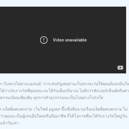
• เว็บตรงไม่ผ่านเอเย่นต์: การเล่นPgslotผ่านเว็บตรงจะก่อให้คุณมั่นอกมั่นใจ
ได้ว่าเงินรางวัลที่คุณชนะจะได้รับเต็มปริมาณ ไม่มีการหักเปอร์เซ็นต์หรือค่า
ธรรมเนียมเพิ่มเติม ทุกการทำธุรกรรมจะเป็นไปอย่างโปร่งใส
• แจ็คพ็อตแตกง่าย: เว็บไซต์ pgslot ขึ้นชื่อลือนามเรื่องแจ็คพ็อตแตกง่าย ไม่
ว่าคุณจะเป็นผู้เล่นมือใหม่หรือมืออาชีพ ก็ได้โอกาสที่จะได้รับรางวัลใหญ่วัน
แล้ววันเล่า