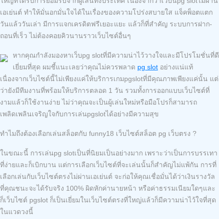
ใหญ่ที่ได้รับการยอมรับจากผู้เล่นทั้งประเทศ เนื่องจากว่าเว็บนี้pg slotไม่ผ่าน
เอเย่นต์ ทำให้มั่นอกมั่นใจได้ในเรื่องของความโปร่งสบายใส แจ็คพ็อตแตก
วันแล้ววันเล่า มีการแจกเครดิตฟรีเยอะแยะ แล้วก็ที่สำคัญ ระบบการฝาก-
ถอนที่เร็ว ไม่ต้องคอยคิวนานราวเว็บไซต์อื่นๆ
หากคุณกำลังมองหาเว็บpg slotที่มีความน่าไว้วางใจและมีโปรโมชั่นที่ดี
เยี่ยมที่สุด ผมชี้แนะเลยว่าคุณไม่ควรพลาด
pg slot
อย่างแน่แท้
เนื่องจากเว็บไซต์นี้ไม่เพียงแค่ให้บริการเกมpgslotที่มีคุณภาพเพียงแค่นั้น แต่
ว่ายังมีทีมงานที่พร้อมให้บริการตลอด 1 วัน รวมทั้งการออกแบบเว็บไซต์ที่
งามแล้วก็ใช้งานง่าย ไม่ว่าคุณจะเป็นผู้เล่นใหม่หรือมือโปรก็สามารถ
เพลิดเพลินเจริญใจกับการเล่นpgslotได้อย่างมีความสุข
ทำไมถึงต้องเลือกเล่นสล็อตกับ funny18 เว็บไซต์สล็อต pg เว็บตรง ?
ในขณะนี้ การเล่นpg slotเป็นที่นิยมเป็นอย่างมาก เพราะว่าเป็นการบรรเทา
ที่ง่ายและก็เบิกบาน แต่การเลือกเว็บไซต์ที่จะเล่นนั้นก็สำคัญไม่แพ้กัน การที่
เลือกเล่นกับเว็บไซต์ตรงไม่ผ่านเอเย่นต์ จะก่อให้คุณเชื่อมั่นได้ว่าเงินรางวัล
ที่คุณชนะจะได้รับจริง 100% ผิดหักค่านายหน้า หรือค่าธรรมเนียมใดๆและ
ก็เว็บไซต์ pgslot ก็เป็นเยี่ยมในเว็บไซต์ตรงที่ใหญ่แล้วก็มีความน่าไว้ใจที่สุด
ในแวดวงนี้