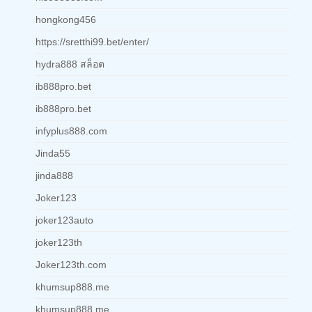
hongkong456
https://sretthi99.bet/enter/
hydra888 สล็อต
ib888pro.bet
ib888pro.bet
infyplus888.com
Jinda55
jinda888
Joker123
joker123auto
joker123th
Joker123th.com
khumsup888.me
khumsup888.me