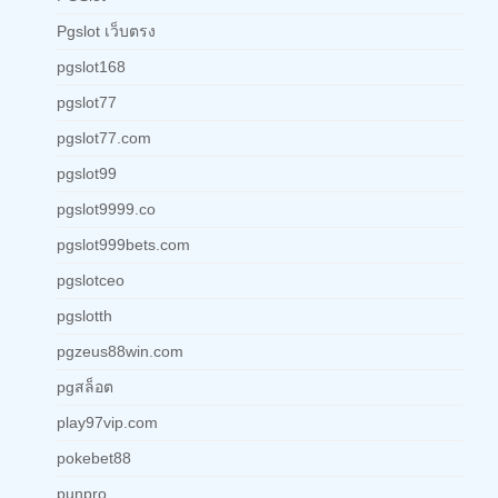
Pgslot เว็บตรง
pgslot168
pgslot77
pgslot77.com
pgslot99
pgslot9999.co
pgslot999bets.com
pgslotceo
pgslotth
pgzeus88win.com
pgสล็อต
play97vip.com
pokebet88
punpro