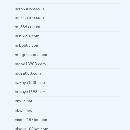
mexicanoo.com
mexicanoo.com
mfj889xx.com
mib555s.com
mib555s.com
mmgoldsbets.com
mono16888.com
moza888.com
nakoya1688.site
nakoya1688.site
nbwin.me
nbwin.me
niseko168bet.com
niseko168bet.com