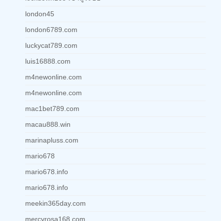
london45
london6789.com
luckycat789.com
luis16888.com
m4newonline.com
m4newonline.com
mac1bet789.com
macau888.win
marinapluss.com
mario678
mario678.info
mario678.info
meekin365day.com
mercyrosa168.com