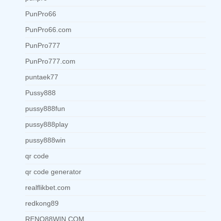
PunPro66
PunPro66.com
PunPro777
PunPro777.com
puntaek77
Pussy888
pussy888fun
pussy888play
pussy888win
qr code
qr code generator
realflikbet.com
redkong89
RENO88WIN.COM