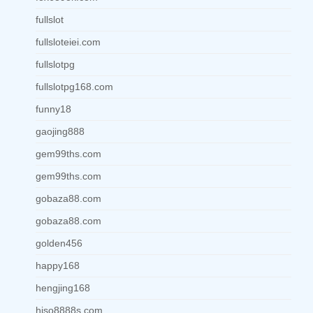
fullslot
fullsloteiei.com
fullslotpg
fullslotpg168.com
funny18
gaojing888
gem99ths.com
gem99ths.com
gobaza88.com
gobaza88.com
golden456
happy168
hengjing168
hiso8888s.com