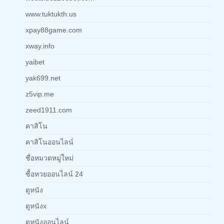
www.tuktukth.us
xpay88game.com
xway.info
yaibet
yak699.net
z5vip.me
zeed1911.com
คาสิโน
คาสิโนออนไลน์
ชื่อหมวดหมู่ใหม่
ซื้อหวยออนไลน์ 24
ดูหนัง
ดูหนังx
ดูหนังออนไลน์