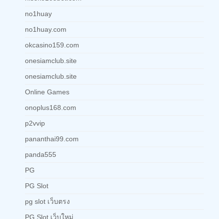
no1huay
no1huay.com
okcasino159.com
onesiamclub.site
onesiamclub.site
Online Games
onoplus168.com
p2vvip
pananthai99.com
panda555
PG
PG Slot
pg slot เว็บตรง
PG Slot เว็บใหม่