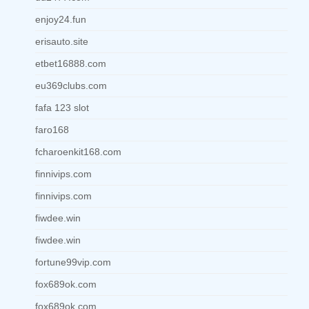
enjoy24.fun
erisauto.site
etbet16888.com
eu369clubs.com
fafa 123 slot
faro168
fcharoenkit168.com
finnivips.com
finnivips.com
fiwdee.win
fiwdee.win
fortune99vip.com
fox689ok.com
fox689ok.com