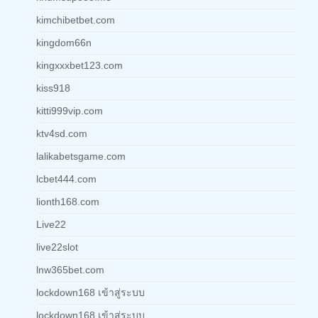
kimchibetbet.com
kingdom66n
kingxxxbet123.com
kiss918
kitti999vip.com
ktv4sd.com
lalikabetsgame.com
lcbet444.com
lionth168.com
Live22
live22slot
lnw365bet.com
lockdown168 เข้าสู่ระบบ
lockdown168 เข้าสู่ระบบ