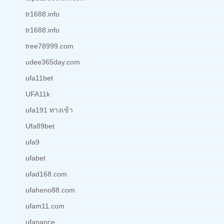
tr1688.info
tr1688.info
tree78999.com
udee365day.com
ufa11bet
UFA11k
ufa191 ทางเข้า
Ufa89bet
ufa9
ufabet
ufad168.com
ufaheno88.com
ufam11.com
ufanance