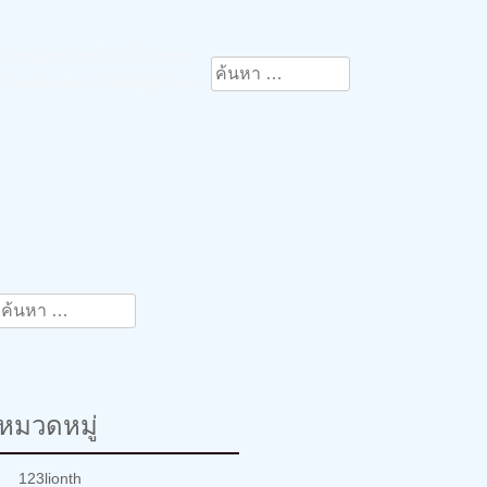
จริง เกมมากมาย ไม่มีขั้นต่ำฝาก
ค้นหา
 เก็บแต้มแลกรางวัลใหญ่ เข้ามา
สำหรับ:
ค้นหา
สำหรับ:
หมวดหมู่
123lionth