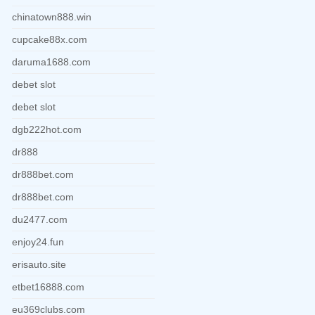
chinatown888.win
cupcake88x.com
daruma1688.com
debet slot
debet slot
dgb222hot.com
dr888
dr888bet.com
dr888bet.com
du2477.com
enjoy24.fun
erisauto.site
etbet16888.com
eu369clubs.com