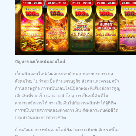
ปัญหาของเว็บพนันออนไลน์
เว็บพนันออนไลน์ส่งผลกระทบด้านลบหลายประการต่อ
สังคมไทย ไม่ว่าจะเป็นด้านเศรษฐกิจ สังคม และครอบครัว
ด้านเศรษฐกิจ การพนันออนไลน์มีลักษณะที่เสี่ยงต่อการสูญ
เสียเงินที่รวดเร็ว และอาจนำไปสู่การเป็นหนี้สินที่ไม่
สามารถจัดการได้ การเสียเงินไปกับการพนันทำให้ผู้ที่ติด
การพนันขาดสภาพคล่องทางการเงิน ส่งผลกระทบต่อชีวิต
ประจำวันและการดำรงชีวิต
ด้านสังคม การพนันออนไลน์ยังสามารถเพิ่มพฤติกรรมที่ไม่