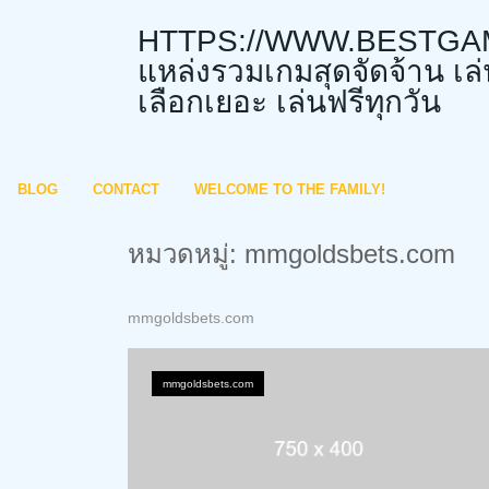
to
HTTPS://WWW.BESTG
content
แหล่งรวมเกมสุดจัดจ้าน เล่
เลือกเยอะ เล่นฟรีทุกวัน
BLOG
CONTACT
WELCOME TO THE FAMILY!
หมวดหมู่:
mmgoldsbets.com
mmgoldsbets.com
mmgoldsbets.com