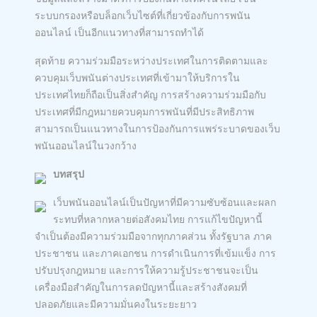
ระบบกรองหรือบล็อกเว็บไซต์ที่เกี่ยวข้องกับการพนัน
ออนไลน์ เป็นอีกแนวทางที่สามารถทำได้
สุดท้าย ความร่วมมือระหว่างประเทศในการติดตามและ
ควบคุมเว็บพนันต่างประเทศที่เข้ามาให้บริการใน
ประเทศไทยก็ถือเป็นสิ่งสำคัญ การสร้างความร่วมมือกับ
ประเทศที่มีกฎหมายควบคุมการพนันที่มีประสิทธิภาพ
สามารถเป็นแนวทางในการป้องกันการแพร่ระบาดของเว็บ
พนันออนไลน์ในวงกว้าง
บทสรุป
เว็บพนันออนไลน์เป็นปัญหาที่มีความซับซ้อนและผลก
ระทบที่หลากหลายต่อสังคมไทย การแก้ไขปัญหานี้
จำเป็นต้องมีความร่วมมือจากทุกภาคส่วน ทั้งรัฐบาล ภาค
ประชาชน และภาคเอกชน การดำเนินการที่เข้มแข็ง การ
ปรับปรุงกฎหมาย และการให้ความรู้ประชาชนจะเป็น
เครื่องมือสำคัญในการลดปัญหานี้และสร้างสังคมที่
ปลอดภัยและมีความมั่นคงในระยะยาว