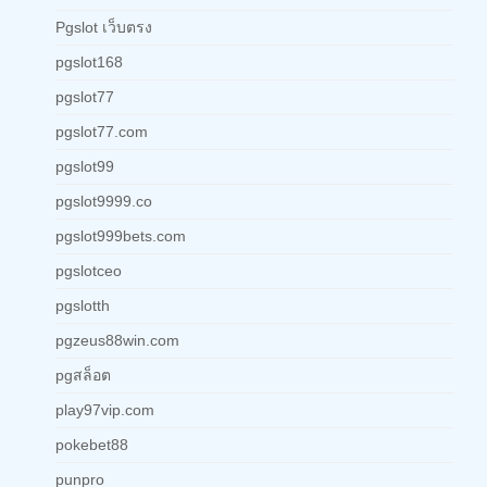
Pgslot เว็บตรง
pgslot168
pgslot77
pgslot77.com
pgslot99
pgslot9999.co
pgslot999bets.com
pgslotceo
pgslotth
pgzeus88win.com
pgสล็อต
play97vip.com
pokebet88
punpro