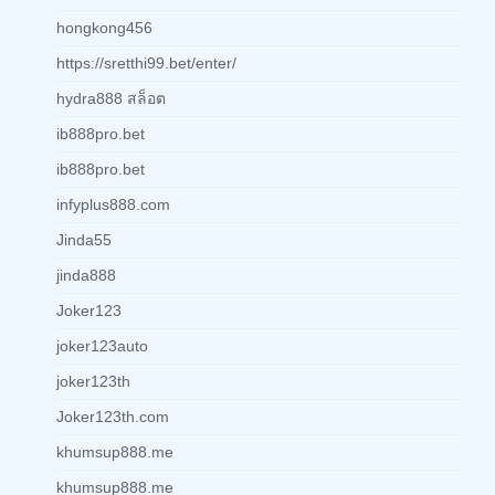
hongkong456
https://sretthi99.bet/enter/
hydra888 สล็อต
ib888pro.bet
ib888pro.bet
infyplus888.com
Jinda55
jinda888
Joker123
joker123auto
joker123th
Joker123th.com
khumsup888.me
khumsup888.me