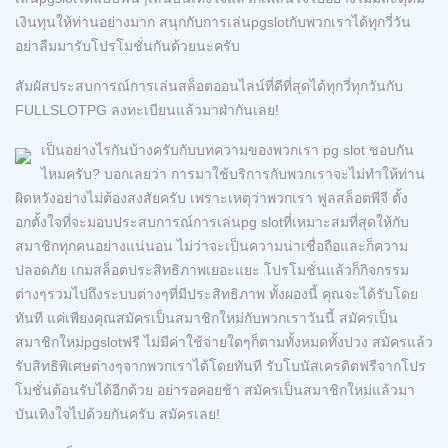
เงินทุนให้ท่านอย่างมาก สนุกกับการเล่นpgslotกับพวกเราได้ทุกวี่วัน
อย่าลืมมารับโปรโมชั่นกันด้วยนะครับ
สัมผัสประสบการณ์การเล่นสล็อตออนไลน์ที่ดีที่สุดได้ทุกวี่ทุกวันกับ
FULLSLOTPG ลงทะเบียนแล้วมาฝ่ากันเลย!
เป็นอย่างไรกันบ้างครับกับบทความของพวกเรา pg slot ชอบกัน
ไหมครับ? บอกเลยว่า การมาใช้บริการกับพวกเราจะไม่ทำให้ท่าน
ผิดหวังอย่างไม่ต้องสงสัยครับ เพราะเหตุว่าพวกเรา ฟูลสล็อตพีจี ตั้ง
อกตั้งใจที่จะมอบประสบการณ์การเล่นpg slotที่เหมาะสมที่สุดให้กับ
สมาชิกทุกคนอย่างแน่นอน ไม่ว่าจะเป็นความน่าเชื่อถือและก็ความ
ปลอดภัย เกมสล็อตประสิทธิภาพเยอะแยะ โปรโมชั่นแล้วก็กิจกรรม
ต่างๆรวมไปถึงระบบต่างๆที่มีประสิทธิภาพ ทั้งผองนี้ คุณจะได้รับโดย
ทันที แค่เพียงคุณสมัครเป็นสมาชิกใหม่กับพวกเราวันนี้ สมัครเป็น
สมาชิกใหม่pgslotฟรี ไม่มีค่าใช้จ่ายใดๆก็ตามทั้งหมดทั้งปวง สมัครแล้ว
รับสิทธิพิเศษต่างๆจากพวกเราได้โดยทันที รับโบนัสเครดิตฟรีจากโปร
โมชั่นต้อนรับได้อีกด้วย อย่ารอคอยช้า สมัครเป็นสมาชิกใหม่แล้วมา
บันเทิงใจไปด้วยกันครับ สมัครเลย!