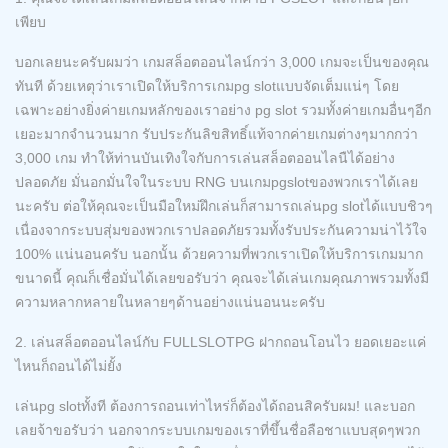
เพียบ
บอกเลยนะครับผมว่า เกมสล็อตออนไลน์กว่า 3,000 เกมจะเป็นของคุณ
ทันที ด้วยเหตุว่าเราเปิดให้บริการเกมpg slotแบบจัดเต็มแน่ๆ โดย
เฉพาะอย่างยิ่งค่ายเกมหลักของเราอย่าง pg slot รวมทั้งค่ายเกมอื่นๆอีก
เยอะมากจำนวนมาก รับประกันลิขสิทธิ์แท้จากค่ายเกมต่างๆมากกว่า
3,000 เกม ทำให้ท่านบันเทิงใจกับการเล่นสล็อตออนไลนืได้อย่าง
ปลอดภัย มั่นอกมั่นใจในระบบ RNG บนเกมpgslotของพวกเราได้เลย
นะครับ ต่อให้คุณจะเป็นมือใหม่ฝึกเล่นก็สามารถเล่นpg slotได้แบบชิวๆ
เนื่องจากระบบสุ่มของพวกเราปลอดภัยรวมทั้งรับประกันความน่าไว้ใจ
100% แน่นอนครับ นอกนั้น ด้วยความที่พวกเราเปิดให้บริการเกมมาก
ขนาดนี้ คุณก็เชื่อมั่นได้เลยขอรับว่า คุณจะได้เล่นเกมคุณภาพรวมทั้งมี
ความหลากหลายในหลายๆด้านอย่างแน่นอนนะครับ
2. เล่นสล็อตออนไลน์กับ FULLSLOTPG ฝากถอนโอนไว ยอดเยอะแค่
ไหนก็ถอนได้ไม่ยั้ง
เล่นpg slotทั้งที ต้องการถอนเท่าไหร่ก็ต้องได้ถอนสิครับผม! และบอก
เลยจ้าขอรับว่า นอกจากระบบเกมของเราที่ขึ้นชื่อลือชาแบบสุดๆพวก