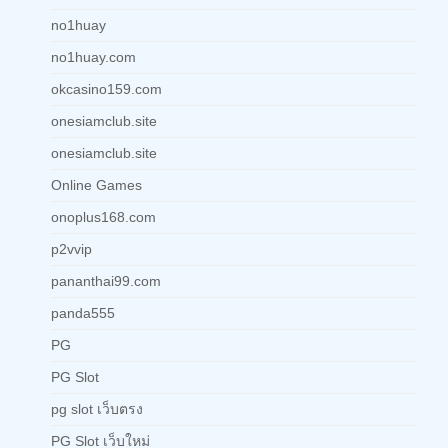
no1huay
no1huay.com
okcasino159.com
onesiamclub.site
onesiamclub.site
Online Games
onoplus168.com
p2vvip
pananthai99.com
panda555
PG
PG Slot
pg slot เว็บตรง
PG Slot เว็บใหม่