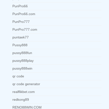
PunPro66
PunPro66.com
PunPro777
PunPro777.com
puntaek77
Pussy888
pussy888fun
pussy888play
pussy888win
qr code
qr code generator
realflikbet.com
redkong89
RENO88WIN.COM