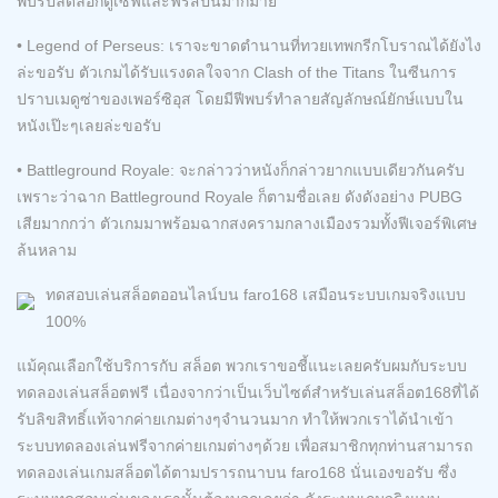
พบร์ปลดล็อกตู้เซฟและฟรีสปินมากมาย
• Legend of Perseus: เราจะขาดตำนานที่ทวยเทพกรีกโบราณได้ยังไง
ล่ะขอรับ ตัวเกมได้รับแรงดลใจจาก Clash of the Titans ในซีนการ
ปราบเมดูซ่าของเพอร์ซิอุส โดยมีฟีพบร์ทำลายสัญลักษณ์ยักษ์แบบใน
หนังเป๊ะๆเลยล่ะขอรับ
• Battleground Royale: จะกล่าวว่าหนังก็กล่าวยากแบบเดียวกันครับ
เพราะว่าฉาก Battleground Royale ก็ตามชื่อเลย ดังดังอย่าง PUBG
เสียมากกว่า ตัวเกมมาพร้อมฉากสงครามกลางเมืองรวมทั้งฟีเจอร์พิเศษ
ล้นหลาม
ทดสอบเล่นสล็อตออนไลน์บน faro168 เสมือนระบบเกมจริงแบบ
100%
แม้คุณเลือกใช้บริการกับ สล็อต พวกเราขอชี้แนะเลยครับผมกับระบบ
ทดลองเล่นสล็อตฟรี เนื่องจากว่าเป็นเว็บไซต์สำหรับเล่นสล็อต168ที่ได้
รับลิขสิทธิ์แท้จากค่ายเกมต่างๆจำนวนมาก ทำให้พวกเราได้นำเข้า
ระบบทดลองเล่นฟรีจากค่ายเกมต่างๆด้วย เพื่อสมาชิกทุกท่านสามารถ
ทดลองเล่นเกมสล็อตได้ตามปรารถนาบน faro168 นั่นเองขอรับ ซึ่ง