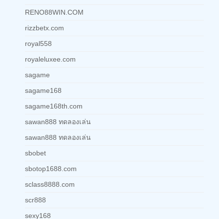
RENO88WIN.COM
rizzbetx.com
royal558
royaleluxee.com
sagame
sagame168
sagame168th.com
sawan888 ทดลองเล่น
sawan888 ทดลองเล่น
sbobet
sbotop1688.com
sclass8888.com
scr888
sexy168