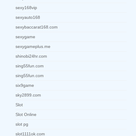
sexy168vip
sexyauto168
sexybaccarat168.com
sexygame
sexygameplus.me
shinobi24hr.com
sing55fun.com
sing55fun.com
six9game
sky2899.com
Slot
Slot Online
slot pg
slot1111ok.com