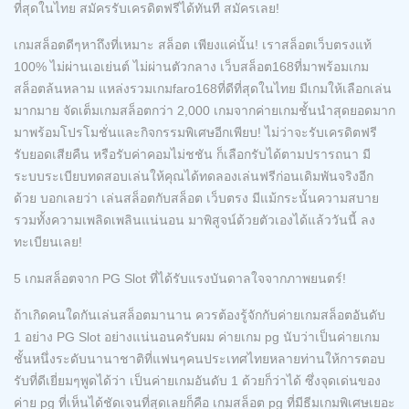
ที่สุดในไทย สมัครรับเครดิตฟรีได้ทันที สมัครเลย!
เกมสล็อตดีๆหาถึงที่เหมาะ สล็อต เพียงแค่นั้น! เราสล็อตเว็บตรงแท้
100% ไม่ผ่านเอเย่นต์ ไม่ผ่านตัวกลาง เว็บสล็อต168ที่มาพร้อมเกม
สล็อตล้นหลาม แหล่งรวมเกมfaro168ที่ดีที่สุดในไทย มีเกมให้เลือกเล่น
มากมาย จัดเต็มเกมสล็อตกว่า 2,000 เกมจากค่ายเกมชั้นนำสุดยอดมาก
มาพร้อมโปรโมชั่นและกิจกรรมพิเศษอีกเพียบ! ไม่ว่าจะรับเครดิตฟรี
รับยอดเสียคืน หรือรับค่าคอมไม่ชชัน ก็เลือกรับได้ตามปรารถนา มี
ระบบระเบียบทดสอบเล่นให้คุณได้ทดลองเล่นฟรีก่อนเดิมพันจริงอีก
ด้วย บอกเลยว่า เล่นสล็อตกับสล็อต เว็บตรง มีแม้กระนั้นความสบาย
รวมทั้งความเพลิดเพลินแน่นอน มาพิสูจน์ด้วยตัวเองได้แล้ววันนี้ ลง
ทะเบียนเลย!
5 เกมสล็อตจาก PG Slot ที่ได้รับแรงบันดาลใจจากภาพยนตร์!
ถ้าเกิดคนใดกันเล่นสล็อตมานาน ควรต้องรู้จักกับค่ายเกมสล็อตอันดับ
1 อย่าง PG Slot อย่างแน่นอนครับผม ค่ายเกม pg นับว่าเป็นค่ายเกม
ชั้นหนึ่งระดับนานาชาติที่แฟนๆคนประเทศไทยหลายท่านให้การตอบ
รับที่ดีเยี่ยมๆพูดได้ว่า เป็นค่ายเกมอันดับ 1 ด้วยก็ว่าได้ ซึ่งจุดเด่นของ
ค่าย pg ที่เห็นได้ชัดเจนที่สุดเลยก็คือ เกมสล็อต pg ที่มีธีมเกมพิเศษเยอะ