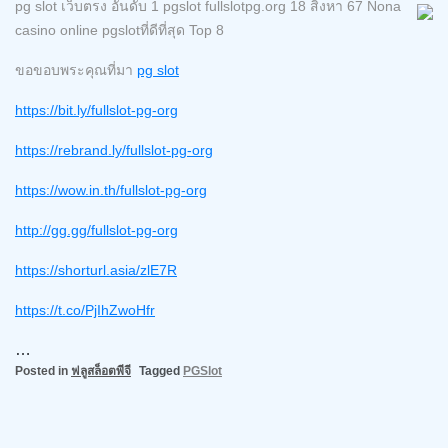
pg slot เว็บตรง อันดับ 1 pgslot fullslotpg.org 18 สิงหา 67 Nona
casino online pgslotที่ดีที่สุด Top 8
ขอขอบพระคุณที่มา
pg slot
https://bit.ly/fullslot-pg-org
https://rebrand.ly/fullslot-pg-org
https://wow.in.th/fullslot-pg-org
http://gg.gg/fullslot-pg-org
https://shorturl.asia/zlE7R
https://t.co/PjIhZwoHfr
…
Posted in
ฟลูสล็อตพีจี
Tagged
PGSlot