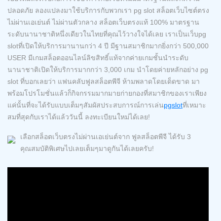
ปลอดภัย ลองแปลงมาใช้บริการกับพวกเรา pg slot สล็อตเว็บไซต์ตรง
ไม่ผ่านเอเย่นต์ ไม่ผ่านตัวกลาง สล็อตเว็บตรงแท้ 100% มาตรฐาน
ระดับนานาชาติหนึ่งเดียวในไทยที่คุณไว้วางใจได้เลย เราเป็นเว็บpg
slotที่เปิดให้บริการมานานกว่า 4 ปี มีฐานสมาชิกมากยิ่งกว่า 500,000
USER มีเกมสล็อตออนไลน์ลิขสิทธิ์แท้จากค่ายเกมชั้นนำระดับ
นานาชาติเปิดให้บริการมากกว่า 3,000 เกม นำโดยค่ายหลักอย่าง pg
slot ที่บอกเลยว่า แฟนคลับฟูลสล็อตพีจี ห้ามพลาดโดยเด็ดขาด มา
พร้อมโปรโมชั่นแล้วก็กิจกรรมมากมายก่ายกองที่สมาชิกของเราเพียง
แค่นั้นที่จะได้รับแบบเต็มๆสัมผัสประสบการณ์การเล่น
pgslot
ที่เหมาะ
สมที่สุดกับเราได้แล้ววันนี้ ลงทะเบียนใหม่ได้เลย!
เลือกสล็อตเว็บตรงไม่ผ่านเอเย่นต์จาก ฟูลสล็อตพีจี ได้รับ 3
คุณสมบัติพิเศษไปเลยเต็มๆมาดูกันได้เลยครับ!