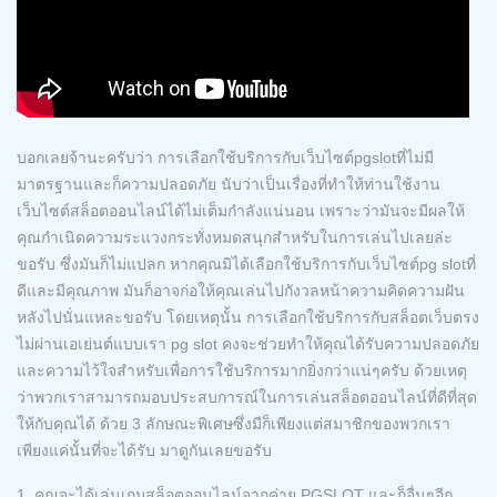
บอกเลยจ้านะครับว่า การเลือกใช้บริการกับเว็บไซต์pgslotที่ไม่มี
มาตรฐานและก็ความปลอดภัย นับว่าเป็นเรื่องที่ทำให้ท่านใช้งาน
เว็บไซต์สล็อตออนไลน์ได้ไม่เต็มกำลังแน่นอน เพราะว่ามันจะมีผลให้
คุณกำเนิดความระแวงกระทั่งหมดสนุกสำหรับในการเล่นไปเลยล่ะ
ขอรับ ซึ่งมันก็ไม่แปลก หากคุณมิได้เลือกใช้บริการกับเว็บไซต์pg slotที่
ดีและมีคุณภาพ มันก็อาจก่อให้คุณเล่นไปกังวลหน้าความคิดความฝัน
หลังไปนั่นแหละขอรับ โดยเหตุนั้น การเลือกใช้บริการกับสล็อตเว็บตรง
ไม่ผ่านเอเย่นต์แบบเรา pg slot คงจะช่วยทำให้คุณได้รับความปลอดภัย
และความไว้ใจสำหรับเพื่อการใช้บริการมากยิ่งกว่าแน่ๆครับ ด้วยเหตุ
ว่าพวกเราสามารถมอบประสบการณ์ในการเล่นสล็อตออนไลน์ที่ดีที่สุด
ให้กับคุณได้ ด้วย 3 ลักษณะพิเศษซึ่งมีก็เพียงแต่สมาชิกของพวกเรา
เพียงแค่นั้นที่จะได้รับ มาดูกันเลยขอรับ
1. คุณจะได้เล่นเกมสล็อตออนไลน์จากค่าย PGSLOT และก็อื่นๆอีก