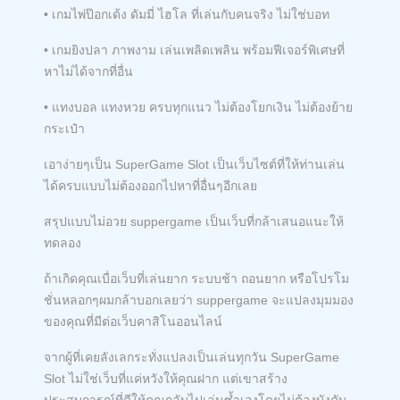
• เกมไพ่ป๊อกเด้ง ดัมมี่ ไฮโล ที่เล่นกับคนจริง ไม่ใช่บอท
• เกมยิงปลา ภาพงาม เล่นเพลิดเพลิน พร้อมฟีเจอร์พิเศษที่
หาไม่ได้จากที่อื่น
• แทงบอล แทงหวย ครบทุกแนว ไม่ต้องโยกเงิน ไม่ต้องย้าย
กระเป๋า
เอาง่ายๆเป็น SuperGame Slot เป็นเว็บไซต์ที่ให้ท่านเล่น
ได้ครบแบบไม่ต้องออกไปหาที่อื่นๆอีกเลย
สรุปแบบไม่อวย suppergame เป็นเว็บที่กล้าเสนอแนะให้
ทดลอง
ถ้าเกิดคุณเบื่อเว็บที่เล่นยาก ระบบช้า ถอนยาก หรือโปรโม
ชั่นหลอกๆผมกล้าบอกเลยว่า suppergame จะแปลงมุมมอง
ของคุณที่มีต่อเว็บคาสิโนออนไลน์
จากผู้ที่เคยลังเลกระทั่งแปลงเป็นเล่นทุกวัน SuperGame
Slot ไม่ใช่เว็บที่แค่หวังให้คุณฝาก แต่เขาสร้าง