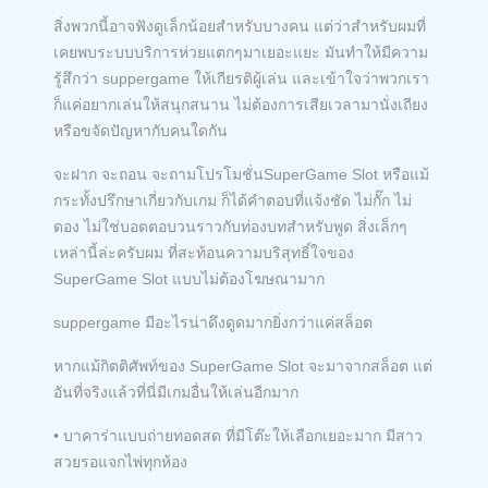
สิ่งพวกนี้อาจฟังดูเล็กน้อยสำหรับบางคน แต่ว่าสำหรับผมที่
เคยพบระบบบริการห่วยแตกๆมาเยอะแยะ มันทำให้มีความ
รู้สึกว่า suppergame ให้เกียรติผู้เล่น และเข้าใจว่าพวกเรา
ก็แค่อยากเล่นให้สนุกสนาน ไม่ต้องการเสียเวลามานั่งเถียง
หรือขจัดปัญหากับคนใดกัน
จะฝาก จะถอน จะถามโปรโมชั่นSuperGame Slot หรือแม้
กระทั้งปรึกษาเกี่ยวกับเกม ก็ได้คำตอบที่แจ้งชัด ไม่กั๊ก ไม่
ดอง ไม่ใช่บอตตอบวนราวกับท่องบทสำหรับพูด สิ่งเล็กๆ
เหล่านี้ล่ะครับผม ที่สะท้อนความบริสุทธิ์ใจของ
SuperGame Slot แบบไม่ต้องโฆษณามาก
suppergame มีอะไรน่าดึงดูดมากยิ่งกว่าแค่สล็อต
หากแม้กิตติศัพท์ของ SuperGame Slot จะมาจากสล็อต แต่
อันที่จริงแล้วที่นี่มีเกมอื่นให้เล่นอีกมาก
• บาคาร่าแบบถ่ายทอดสด ที่มีโต๊ะให้เลือกเยอะมาก มีสาว
สวยรอแจกไพ่ทุกห้อง