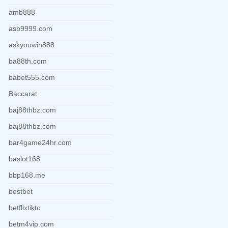
amb888
asb9999.com
askyouwin888
ba88th.com
babet555.com
Baccarat
baj88thbz.com
baj88thbz.com
bar4game24hr.com
baslot168
bbp168.me
bestbet
betflixtikto
betm4vip.com