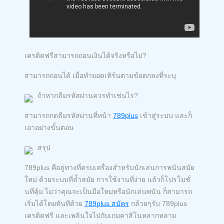
เครดิตฟรีสามารถถอนเงินได้จริงหรือไม่?
สามารถถอนได้ เมื่อทำยอดเทิร์นตามข้อตกลงที่ระบุ
ถ้าหากลืมรหัสผ่านควรทำเช่นไร?
สามารถกดลืมรหัสผ่านที่หน้า
789plus
เข้าสู่ระบบ และก็
เอาอย่างขั้นตอน
สรุป
789plus คือลู่ทางที่ครบเครื่องสำหรับนักเล่นการพนันสมัย
ใหม่ ด้วยระบบที่ล้ำสมัย การใช้งานที่ง่าย แล้วก็โปรโมชั่
นที่คุ้ม ไม่ว่าคุณจะเป็นมือใหม่หรือนักเล่นพนัน ก็สามารถ
เริ่มได้โดยทันทีด้วย
789plus สมัคร
กล้วยๆรับ 789plus
เครดิตฟรี และเพลินใจไปกับเกมคาสิโนหลากหลาย