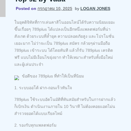
Posted on
กรกฎาคม 10, 2025
by
LOGAN JONES
ในยุคดิจิทัลที่การเล่นคาสิโนออนไลน์ได้รับความนิยมเยอะ
ขึ้นเรื่อยๆ 789plus ได้แปลงเป็นอีกหนึ่งแพลตฟอร์มที่น่า
สังเกต ด้วยระบบที่ล้ำยุค ความปลอดภัยสูง และโปรโมชั่น
เยอะมาก ไม่ว่าจะเป็น 789plus สมัคร กล้วยๆผ่านมือถือ
789plus เข้าระบบ ได้โดยทันที แล้วก็รับ 789plus เครดิต
ฟรี แบบไม่มีเงื่อนไขยุ่งยาก ทำให้เหมาะสำหรับทั้งมือใหม่
และผู้เล่นประจำ
ข้อดีของ 789plus ที่ทำให้เป็นที่นิยม
1. ระบบออโต้ ฝาก-ถอนเร็วทันใจ
789plus ใช้ระบบอัตโนมัติที่ทันสมัยสำหรับในการฝากแล้ว
ก็เบิกเงิน ดำเนินงานภายใน 10 วินาที ไม่ต้องคอยแอดไม่น
สำรวจยอดได้แบบเรียลไทม์
2. รองรับทุกแพลตฟอร์ม