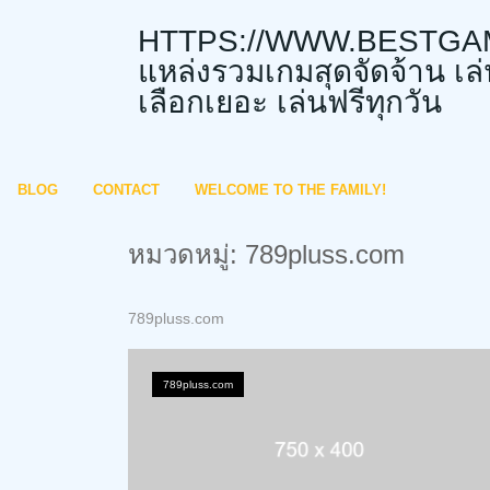
to
HTTPS://WWW.BESTG
content
แหล่งรวมเกมสุดจัดจ้าน เล่
เลือกเยอะ เล่นฟรีทุกวัน
BLOG
CONTACT
WELCOME TO THE FAMILY!
หมวดหมู่:
789pluss.com
789pluss.com
789pluss.com