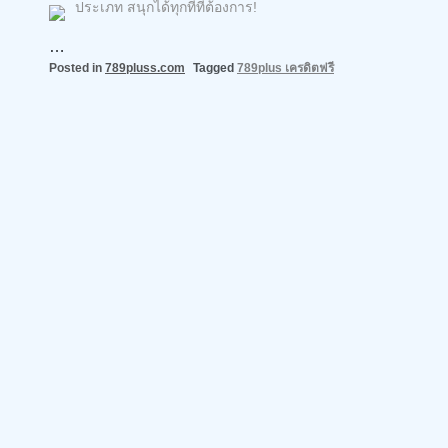
ประเภท สนุกได้ทุกที่ที่ต้องการ!
…
Posted in
789pluss.com
Tagged
789plus เครดิตฟรี