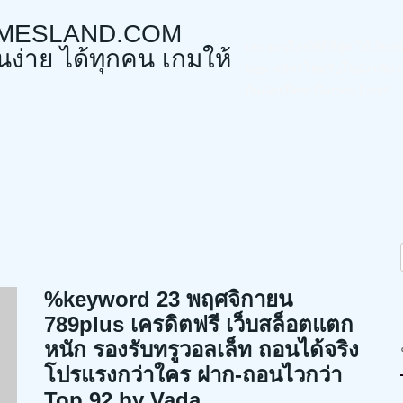
AMESLAND.COM
เกมออนไลน์ที่ดีที่สุด ได้เงิน
นง่าย ได้ทุกคน เกมให้
ถอน สมัครใหม่รับโบนัสเพิ่ม
กันเลย Best Games Land
%keyword 23 พฤศจิกายน
789plus เครดิตฟรี เว็บสล็อตแตก
หนัก รองรับทรูวอลเล็ท ถอนได้จริง
โปรแรงกว่าใคร ฝาก-ถอนไวกว่า
Top 92 by Vada