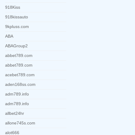
918Kiss
918kissauto
9kpluss.com
ABA
ABAGroup2
abbet789.com
abbet789.com
acebet789.com
aden168ss.com
adm789.info
adm789.info
allbet24hr
allone745s.com
alot666