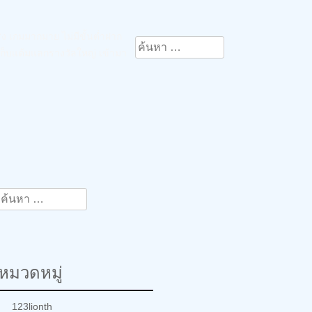
จริง เกมมากมาย ไม่มีขั้นต่ำฝาก
ค้นหา
 เก็บแต้มแลกรางวัลใหญ่ เข้ามา
สำหรับ:
ค้นหา
สำหรับ:
หมวดหมู่
123lionth