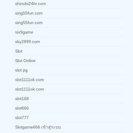
shinobi24hr.com
sing55fun.com
sing55fun.com
six9game
sky2899.com
Slot
Slot Online
slot pg
slot1111ok.com
slot1111ok.com
slot168
slot666
slot777
Slotgame666 เข้าสู่ระบบ