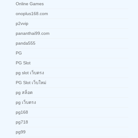
Online Games
onoplus168.com
p2vvip
pananthai99.com
panda555
PG
PG Slot
pg slot เว็บตรง
PG Slot เว็บใหม่
pg สล็อต
pg เว็บตรง
pg168
pg718
pg99