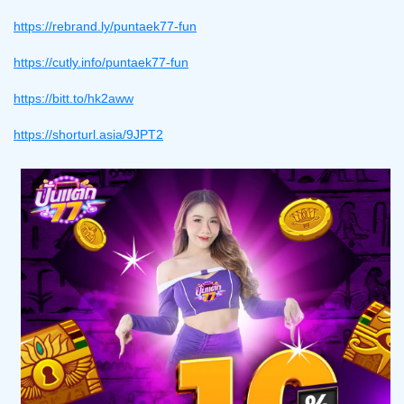
https://rebrand.ly/puntaek77-fun
https://cutly.info/puntaek77-fun
https://bitt.to/hk2aww
https://shorturl.asia/9JPT2