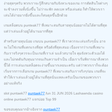
ง่ายสุดๆครับ พวกเราจะรู้สึกสบายกับจังหวะของเกม การตัดสินใจต่างๆ
จะช้าลงรวมทั้งนิ่งขึ้น ไม่ว่าจะพัก ลดเบท หรือเล่นต่อ ก็ทำให้พวกเรา
เล่นได้ง่ายมากยิ่งขึ้นและก็สมดุลขึ้นอีกด้วย
เกมสล็อตบน punteak77 ที่เหมาะสมกับสายทุนน้อยอาจไม่ได้ตามที่สุด
แต่ว่าเล่นแล้วอยู่ได้นานมากที่สุด
สำหรับสายทุนน้อย เกมบน puntaek77 ที่เราควรจะเล่นจริงๆนั้น อาจ
จะไม่ใช่เกมที่แตกแรงที่สุด หรือดังที่สุดเสมอ เนื่องจากว่าเกมที่เหมาะ
กับเราจริงๆควรจะเป็นเกมที่เราเล่ นแล้วสบายใจ คุมจังหวะตัวเองได้
และไม่กดดันกับทุนมากจนเกินความจำเป็น เมื่อเราเริ่มพิจารณาสิ่งพวก
นี้ได้ การเล่นเกมสล็อตจะง่ายขึ้นมากเลยนะครับ แต่ว่าพวกเราก็จะต้อง
เริ่มจากการเลือกเกม puntaek77 ที่เหมาะสมกับเราจริงๆก่อน เกมที่จะ
ทำให้เราเล่นแล้วอยู่ได้นานที่สุดนั่นแหละครับเป็นเกมของพวกเรา
อย่างแท้จริง
slot puntaek77
puntaek77
.fun 31 JUN 2026 Lashawnda casino
online puntaek77 แจกบ่อย Top 99
ขอขอบคุณมากอ้างอิงจาก
puntaek77