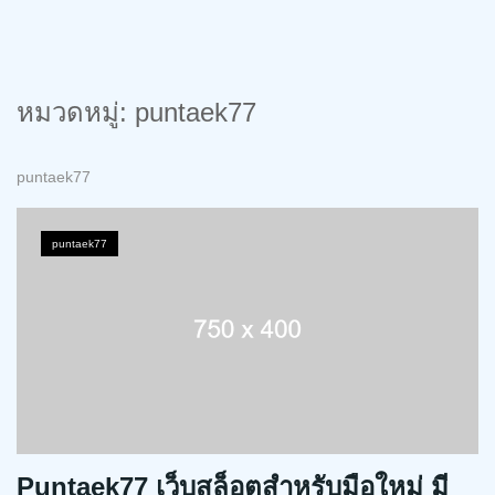
to
content
หมวดหมู่:
puntaek77
puntaek77
puntaek77
Puntaek77 เว็บสล็อตสำหรับมือใหม่ มี