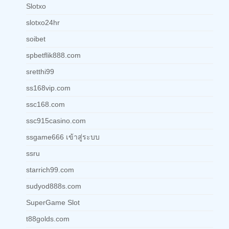
Slotxo
slotxo24hr
soibet
spbetflik888.com
sretthi99
ss168vip.com
ssc168.com
ssc915casino.com
ssgame666 เข้าสู่ระบบ
ssru
starrich99.com
sudyod888s.com
SuperGame Slot
t88golds.com