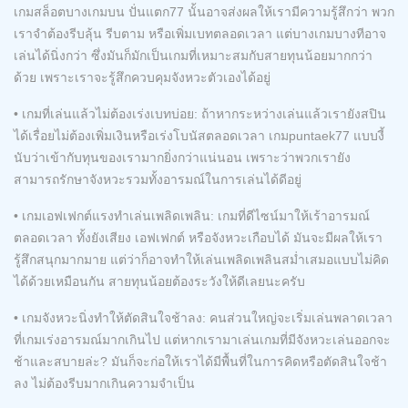
เกมสล็อตบางเกมบน ปั่นแตก77 นั้นอาจส่งผลให้เรามีความรู้สึกว่า พวก
เราจำต้องรีบลุ้น รีบตาม หรือเพิ่มเบทตลอดเวลา แต่บางเกมบางทีอาจ
เล่นได้นิ่งกว่า ซึ่งมันก็มักเป็นเกมที่เหมาะสมกับสายทุนน้อยมากกว่า
ด้วย เพราะเราจะรู้สึกควบคุมจังหวะตัวเองได้อยู่
• เกมที่เล่นแล้วไม่ต้องเร่งเบทบ่อย: ถ้าหากระหว่างเล่นแล้วเรายังสปิน
ได้เรื่อยไม่ต้องเพิ่มเงินหรือเร่งโบนัสตลอดเวลา เกมpuntaek77 แบบงี้
นับว่าเข้ากับทุนของเรามากยิ่งกว่าแน่นอน เพราะว่าพวกเรายัง
สามารถรักษาจังหวะรวมทั้งอารมณ์ในการเล่นได้ดีอยู่
• เกมเอฟเฟกต์แรงทำเล่นเพลิดเพลิน: เกมที่ดีไซน์มาให้เร้าอารมณ์
ตลอดเวลา ทั้งยังเสียง เอฟเฟกต์ หรือจังหวะเกือบได้ มันจะมีผลให้เรา
รู้สึกสนุกมากมาย แต่ว่าก็อาจทำให้เล่นเพลิดเพลินสม่ำเสมอแบบไม่คิด
ได้ด้วยเหมือนกัน สายทุนน้อยต้องระวังให้ดีเลยนะครับ
• เกมจังหวะนิ่งทำให้ตัดสินใจช้าลง: คนส่วนใหญ่จะเริ่มเล่นพลาดเวลา
ที่เกมเร่งอารมณ์มากเกินไป แต่หากเรามาเล่นเกมที่มีจังหวะเล่นออกจะ
ช้าและสบายล่ะ? มันก็จะก่อให้เราได้มีพื้นที่ในการคิดหรือตัดสินใจช้า
ลง ไม่ต้องรีบมากเกินความจำเป็น