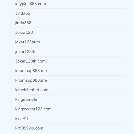
infyplus888.com
Jinda55
jinda888
Joker123
joker123auto
joker123th
Joker123th.com
khumsup888.me
khumsup888.me
kimchibetbet.com
kingdom66n
kingxxxbet123.com
kiss918
kitti999vip.com