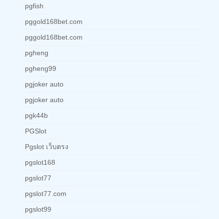
pgfish
pggold168bet.com
pggold168bet.com
pgheng
pgheng99
pgjoker auto
pgjoker auto
pgk44b
PGSlot
Pgslot เว็บตรง
pgslot168
pgslot77
pgslot77.com
pgslot99