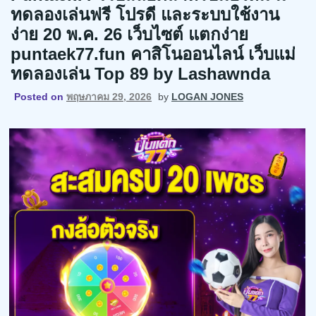
ทดลองเล่นฟรี โปรดี และระบบใช้งาน
ง่าย 20 พ.ค. 26 เว็บไซต์ แตกง่าย
puntaek77.fun คาสิโนออนไลน์ เว็บแม่
ทดลองเล่น Top 89 by Lashawnda
Posted on
พฤษภาคม 29, 2026
by
LOGAN JONES