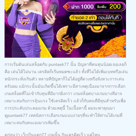
การเริ่มต้นเล่นสล็อตกับ puntaek77 นั้น ปัญหาที่คนทุนน้อยเจอเลยก็
คือ เล่นได้ไม่นาน เครดิตก็เริ่มหมดซะแล้ว ทั้งที่ไม่ได้เพิ่มเบทหรือเล่น
หนักกระทั่งเกินตัว หลายทีปัญหาก็ไม่ได้อยู่ที่ดวงหรือจังหวะการเล่น
ครับผม แม้กระนั้นมันเกิดขึ้นได้เพราะมีสาเหตุเนื่องมาจากการเลือก
เกมสล็อตที่ไม่เข้ากับทุนที่มีมากยิ่งกว่า เกมสล็อตบางเกมบางทีอาจ
เหมาะสมกับการลุ้นแรง ใช้เครดิตเร็ว แล้วก็กับคนที่มีทุนสำหรับเพื่อ
การประคับประคองเกม ด้วยเหตุนี้ ในเนื้อหานี้ ผมจะพาคุณมา
ดูpuntaek77 เทคนิคการเลือกเกมแบบง่ายๆที่จะทำให้ท่านได้เกมที่
เหมาะสมกับตนเองมากเพิ่มขึ้น
ดูก่อนว่า เว็บปั่นแตก77 เกมนั้น กินเครดิตเร็ว แค่ไหน