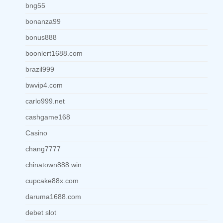
bng55
bonanza99
bonus888
boonlert1688.com
brazil999
bwvip4.com
carlo999.net
cashgame168
Casino
chang7777
chinatown888.win
cupcake88x.com
daruma1688.com
debet slot