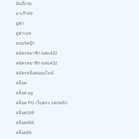
มันนี่เกม
มาเก๊า69
ยูฟ่า
ยูฟ่าเบท
สปอร์ตบุ๊ก
สมัครสมาชิก lotto432
สมัครสมาชิก lotto432
สมัครสล็อตออนไลน์
สล็อต
สล็อต pg
สล็อต PG เว็บตรง แตกหนัก
สล็อต168
สล็อต456
สล็อต55