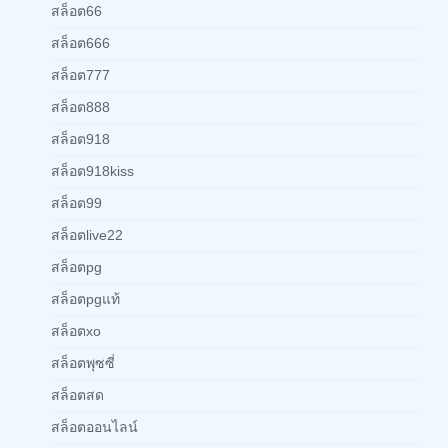
สล็อต66
สล็อต666
สล็อต777
สล็อต888
สล็อต918
สล็อต918kiss
สล็อต99
สล็อตlive22
สล็อตpg
สล็อตpgแท้
สล็อตxo
สล็อตพุซซี่
สล็อตสด
สล็อตออนไลน์