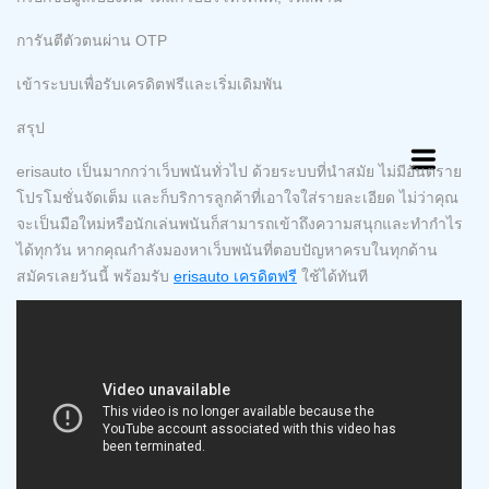
การันตีตัวตนผ่าน OTP
เข้าระบบเพื่อรับเครดิตฟรีและเริ่มเดิมพัน
สรุป
erisauto เป็นมากกว่าเว็บพนันทั่วไป ด้วยระบบที่นำสมัย ไม่มีอันตราย
โปรโมชั่นจัดเต็ม และก็บริการลูกค้าที่เอาใจใส่รายละเอียด ไม่ว่าคุณ
จะเป็นมือใหม่หรือนักเล่นพนันก็สามารถเข้าถึงความสนุกและทำกำไร
ได้ทุกวัน หากคุณกำลังมองหาเว็บพนันที่ตอบปัญหาครบในทุกด้าน
สมัครเลยวันนี้ พร้อมรับ
erisauto เครดิตฟรี
ใช้ได้ทันที