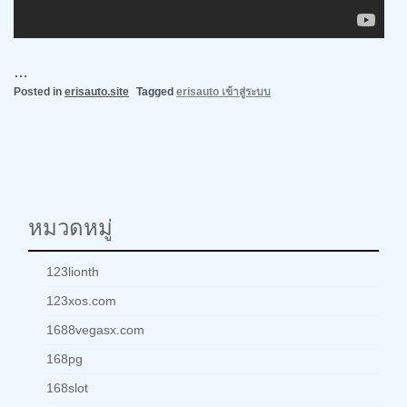
…
Posted in
erisauto.site
Tagged
erisauto เข้าสู่ระบบ
หมวดหมู่
123lionth
123xos.com
1688vegasx.com
168pg
168slot