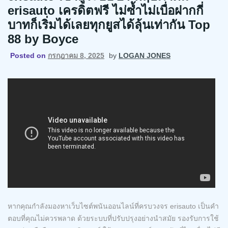
erisauto เครดิตฟรี ไม่ซ้ำไม่เบื่อฝากกี่
บาทก็เริ่มได้เลยทุกยูสได้ลุ้นเท่ากัน Top
88 by Boyce
Posted on
กรกฎาคม 8, 2025
by
LOGAN JONES
หากคุณกำลังมองหาเว็บไซต์พนันออนไลน์ที่ครบวงจร erisauto เป็นคำ
ตอบที่คุณไม่ควรพลาด ด้วยระบบที่ปรับปรุงอย่างนำสมัย รองรับการใช้