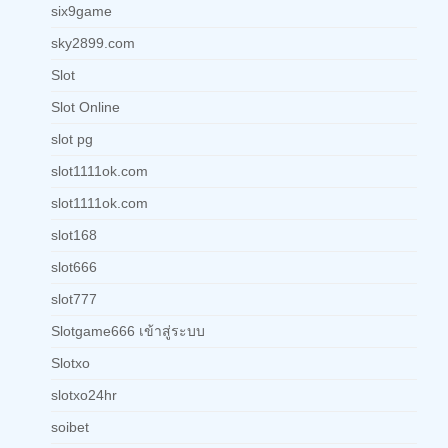
six9game
sky2899.com
Slot
Slot Online
slot pg
slot1111ok.com
slot1111ok.com
slot168
slot666
slot777
Slotgame666 เข้าสู่ระบบ
Slotxo
slotxo24hr
soibet