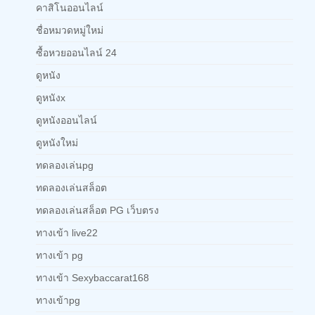
คาสิโนออนไลน์
ชื่อหมวดหมู่ใหม่
ซื้อหวยออนไลน์ 24
ดูหนัง
ดูหนังx
ดูหนังออนไลน์
ดูหนังใหม่
ทดลองเล่นpg
ทดลองเล่นสล็อต
ทดลองเล่นสล็อต PG เว็บตรง
ทางเข้า live22
ทางเข้า pg
ทางเข้า Sexybaccarat168
ทางเข้าpg