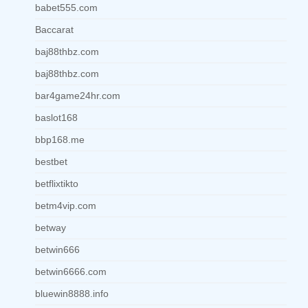
babet555.com
Baccarat
baj88thbz.com
baj88thbz.com
bar4game24hr.com
baslot168
bbp168.me
bestbet
betflixtikto
betm4vip.com
betway
betwin666
betwin6666.com
bluewin8888.info