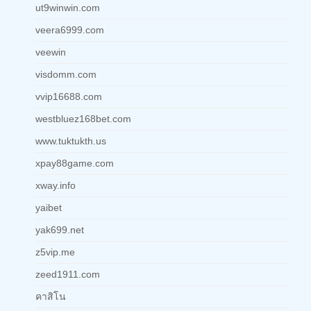
ut9winwin.com
veera6999.com
veewin
visdomm.com
vvip16688.com
westbluez168bet.com
www.tuktukth.us
xpay88game.com
xway.info
yaibet
yak699.net
z5vip.me
zeed1911.com
คาสิโน