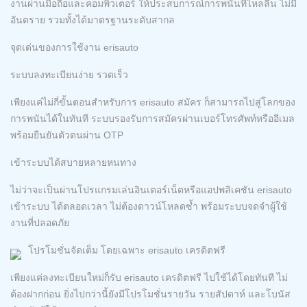
งานผ่านมือถือและคอมพิวเตอร์ ให้ประสบการณ์การพนันที่ไหลลื่น ไม่มี
อันตราย รวมทั้งได้มาตรฐานระดับสากล
จุดเด่นของการใช้งาน erisauto
ระบบลงทะเบียนง่าย รวดเร็ว
เพียงแค่ไม่กี่ขั้นตอนสำหรับการ erisauto สมัคร ก็สามารถไปสู่โลกของ
การพนันได้ในทันที ระบบรองรับการสมัครผ่านเบอร์โทรศัพท์หรืออีเมล
พร้อมยืนยันตัวตนผ่าน OTP
เข้าระบบได้สบายหลายหนทาง
ไม่ว่าจะเป็นผ่านโปรแกรมเล่นอินเตอร์เน็ตหรือแอปพลิเคชัน erisauto
เข้าระบบ ได้ตลอดเวลา ไม่ต้องดาวน์โหลดซ้ำ พร้อมระบบจดจำผู้ใช้
งานที่ปลอดภัย
โปรโมชั่นจัดเต็ม โดยเฉพาะ erisauto เครดิตฟรี
เพียงแค่ลงทะเบียนใหม่ก็รับ erisauto เครดิตฟรี ไปใช้ได้โดยทันที ไม่
ต้องฝากก่อน ยิ่งไปกว่านี้ยังมีโปรโมชั่นรายวัน รายสัปดาห์ และโบนัส