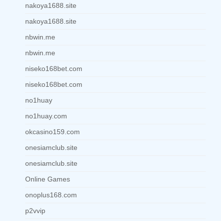
nakoya1688.site
nakoya1688.site
nbwin.me
nbwin.me
niseko168bet.com
niseko168bet.com
no1huay
no1huay.com
okcasino159.com
onesiamclub.site
onesiamclub.site
Online Games
onoplus168.com
p2vvip