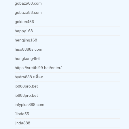
gobaza88.com
gobaza88.com
golden456
happy168
hengjing168
hiso8888s.com
hongkong456
https://sretthi99.bet/enter/
hydra888 สล็อต
ib888pro.bet
ib888pro.bet
infyplus888.com
Jinda55
jinda888