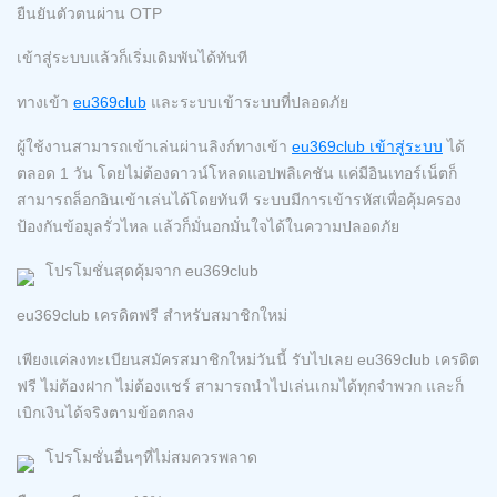
ยืนยันตัวตนผ่าน OTP
เข้าสู่ระบบแล้วก็เริ่มเดิมพันได้ทันที
ทางเข้า
eu369club
และระบบเข้าระบบที่ปลอดภัย
ผู้ใช้งานสามารถเข้าเล่นผ่านลิงก์ทางเข้า
eu369club เข้าสู่ระบบ
ได้
ตลอด 1 วัน โดยไม่ต้องดาวน์โหลดแอปพลิเคชัน แค่มีอินเทอร์เน็ตก็
สามารถล็อกอินเข้าเล่นได้โดยทันที ระบบมีการเข้ารหัสเพื่อคุ้มครอง
ป้องกันข้อมูลรั่วไหล แล้วก็มั่นอกมั่นใจได้ในความปลอดภัย
โปรโมชั่นสุดคุ้มจาก eu369club
eu369club เครดิตฟรี สำหรับสมาชิกใหม่
เพียงแค่ลงทะเบียนสมัครสมาชิกใหม่วันนี้ รับไปเลย eu369club เครดิต
ฟรี ไม่ต้องฝาก ไม่ต้องแชร์ สามารถนำไปเล่นเกมได้ทุกจำพวก และก็
เบิกเงินได้จริงตามข้อตกลง
โปรโมชั่นอื่นๆที่ไม่สมควรพลาด