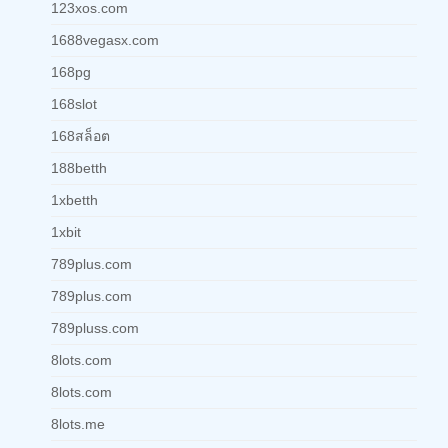
123xos.com
1688vegasx.com
168pg
168slot
168สล็อต
188betth
1xbetth
1xbit
789plus.com
789plus.com
789pluss.com
8lots.com
8lots.com
8lots.me