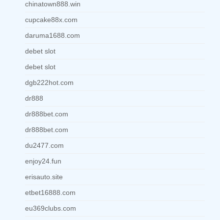
chinatown888.win
cupcake88x.com
daruma1688.com
debet slot
debet slot
dgb222hot.com
dr888
dr888bet.com
dr888bet.com
du2477.com
enjoy24.fun
erisauto.site
etbet16888.com
eu369clubs.com