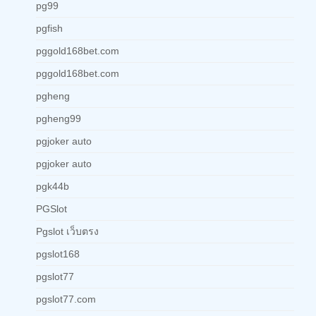
pg99
pgfish
pggold168bet.com
pggold168bet.com
pgheng
pgheng99
pgjoker auto
pgjoker auto
pgk44b
PGSlot
Pgslot เว็บตรง
pgslot168
pgslot77
pgslot77.com