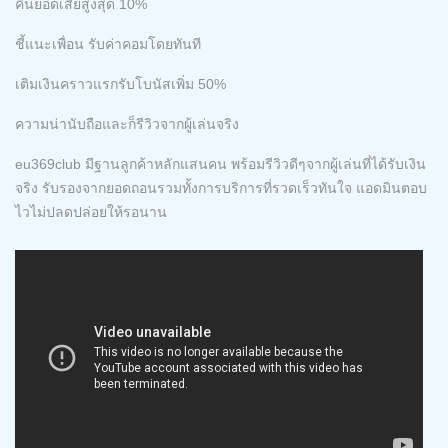
คืนยอดเสียสูงสุด 10%
ชี้แนะเพื่อน รับค่าคอมโดยทันที
เติมเงินคราวแรกรับโบนัสเพิ่ม 50%
ความน่านับถือและก็รีวิวจากผู้เล่นจริง
eu369club มีฐานลูกค้าหลักแสนคน พร้อมรีวิวดีๆจากผู้เล่นที่ได้รับเงิน
จริง รับรองจากยอดถอนรวมทั้งการบริการที่รวดเร็วทันใจ แอดมินตอบ
ไวไม่ปลดปล่อยให้รอนาน