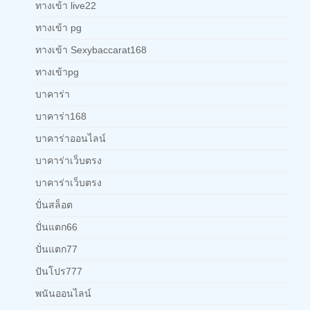
ทางเข้า live22
ทางเข้า pg
ทางเข้า Sexybaccarat168
ทางเข้าpg
บาคาร่า
บาคาร่า168
บาคาร่าออนไลน์
บาคาร่าเว็บตรง
บาคาร่าเว็บตรง
ปั่นสล็อต
ปั่นแตก66
ปั่นแตก77
ปันโปร777
พนันออนไลน์