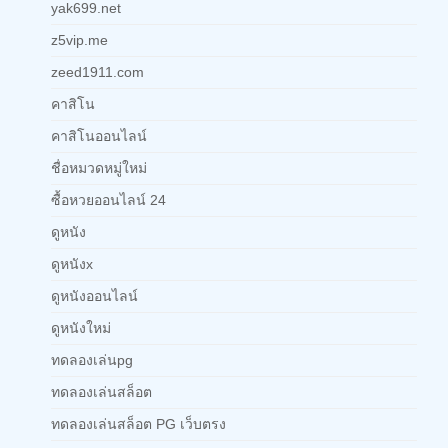
yak699.net
z5vip.me
zeed1911.com
คาสิโน
คาสิโนออนไลน์
ชื่อหมวดหมู่ใหม่
ซื้อหวยออนไลน์ 24
ดูหนัง
ดูหนังx
ดูหนังออนไลน์
ดูหนังใหม่
ทดลองเล่นpg
ทดลองเล่นสล็อต
ทดลองเล่นสล็อต PG เว็บตรง