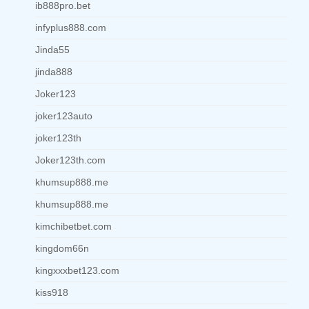
ib888pro.bet
infyplus888.com
Jinda55
jinda888
Joker123
joker123auto
joker123th
Joker123th.com
khumsup888.me
khumsup888.me
kimchibetbet.com
kingdom66n
kingxxxbet123.com
kiss918