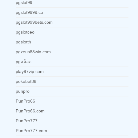
pgslot99
pgslot9999.co
pgslot999bets.com
pgslotceo
pgslotth
pgzeus88win.com
pgสล็อต
play97vip.com
pokebet88
punpro
PunPro66
PunPro66.com
PunPro777
PunPro777.com