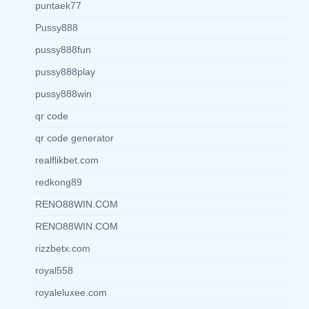
puntaek77
Pussy888
pussy888fun
pussy888play
pussy888win
qr code
qr code generator
realflikbet.com
redkong89
RENO88WIN.COM
RENO88WIN.COM
rizzbetx.com
royal558
royaleluxee.com