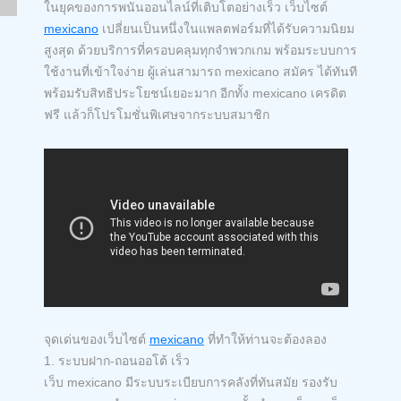
ในยุคของการพนันออนไลน์ที่เติบโตอย่างเร็ว เว็บไซต์
mexicano
เปลี่ยนเป็นหนึ่งในแพลตฟอร์มที่ได้รับความนิยม
สูงสุด ด้วยบริการที่ครอบคลุมทุกจำพวกเกม พร้อมระบบการ
ใช้งานที่เข้าใจง่าย ผู้เล่นสามารถ mexicano สมัคร ได้ทันที
พร้อมรับสิทธิประโยชน์เยอะมาก อีกทั้ง mexicano เครดิต
ฟรี แล้วก็โปรโมชั่นพิเศษจากระบบสมาชิก
จุดเด่นของเว็บไซต์
mexicano
ที่ทำให้ท่านจะต้องลอง
1. ระบบฝาก-ถอนออโต้ เร็ว
เว็บ mexicano มีระบบระเบียบการคลังที่ทันสมัย รองรับ