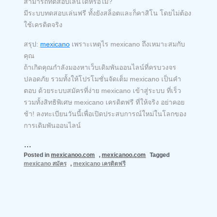
สามารถทดสอบเล่นได้หรือไม่?
มีระบบทดสอบเล่นฟรี ทั้งยังสล็อตและก็คาสิโน โดยไม่ต้อง
ใช้เครดิตจริง
สรุป:
mexicano
เพราะเหตุไร mexicano ถึงเหมาะสมกับ
คุณ
ถ้าเกิดคุณกำลังมองหาเว็บเดิมพันออนไลน์ที่ครบวงจร
ปลอดภัย รวมทั้งให้โปรโมชั่นจัดเต็ม mexicano เป็นคำ
ตอบ ด้วยระบบสมัครที่ง่าย mexicano เข้าสู่ระบบ ที่เร็ว
รวมทั้งสิทธิพิเศษ mexicano เครดิตฟรี ที่ให้จริง อย่าคอย
ช้า! ลงทะเบียนวันนี้เพื่อเปิดประสบการณ์ใหม่ในโลกของ
การเดิมพันออนไลน์
…
Posted in
mexicanoo.com
,
mexicanoo.com
Tagged
mexicano สมัคร
,
mexicano เครดิตฟรี