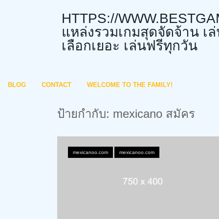
to
HTTPS://WWW.BESTG
content
แหล่งรวมเกมสุดจัดจ้าน เล่
เลือกเยอะ เล่นฟรีทุกวัน
BLOG
CONTACT
WELCOME TO THE FAMILY!
ป้ายกำกับ:
mexicano สมัคร
mexicanoo.com
,
mexicanoo.com