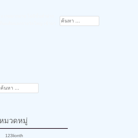
จริง เกมมากมาย ไม่มีขั้นต่ำฝาก
ค้นหา
 เก็บแต้มแลกรางวัลใหญ่ เข้ามา
สำหรับ:
ค้นหา
สำหรับ:
หมวดหมู่
123lionth