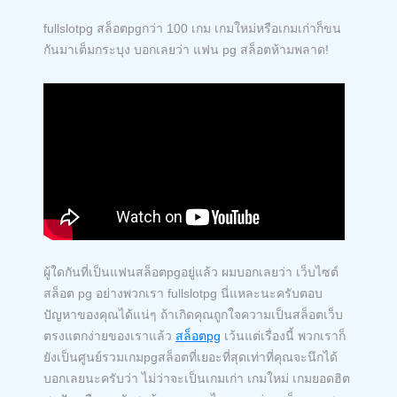
fullslotpg สล็อตpgกว่า 100 เกม เกมใหม่หรือเกมเก่าก็ขน
กันมาเต็มกระบุง บอกเลยว่า แฟน pg สล็อตห้ามพลาด!
ผู้ใดกันที่เป็นแฟนสล็อตpgอยู่แล้ว ผมบอกเลยว่า เว็บไซต์
สล็อต pg อย่างพวกเรา fullslotpg นี่แหละนะครับตอบ
ปัญหาของคุณได้แน่ๆ ถ้าเกิดคุณถูกใจความเป็นสล็อตเว็บ
ตรงแตกง่ายของเราแล้ว
สล็อตpg
เว้นแต่เรื่องนี้ พวกเราก็
ยังเป็นศูนย์รวมเกมpgสล็อตที่เยอะที่สุดเท่าที่คุณจะนึกได้
บอกเลยนะครับว่า ไม่ว่าจะเป็นเกมเก่า เกมใหม่ เกมยอดฮิต