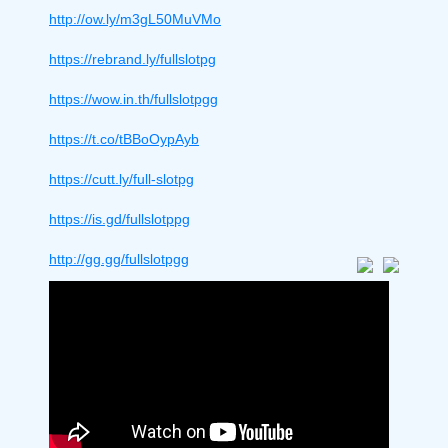
http://ow.ly/m3gL50MuVMo
https://rebrand.ly/fullslotpg
https://wow.in.th/fullslotpgg
https://t.co/tBBoOypAyb
https://cutt.ly/full-slotpg
https://is.gd/fullslotppg
http://gg.gg/fullslotpgg