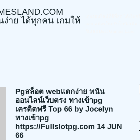
AMESLAND.COM
เกมออนไลน์ที่ดีที่สุด ได้เงิน
นง่าย ได้ทุกคน เกมให้
ถอน สมัครใหม่รับโบนัสเพิ่ม
กันเลย Best Games Land
Pgสล็อต webแตกง่าย พนัน
ออนไลน์เว็บตรง ทางเข้าpg
เครดิตฟรี Top 66 by Jocelyn
ทางเข้าpg
https://Fullslotpg.com 14 JUN
66