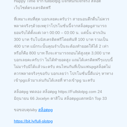
Happy Time จาก fullslotpg แจกหนักแจกจริง สล็อต
เว็บไซต์ตรงเครดิตฟรี
ที่เหมาะสมที่สุด บอกเลยคะครับว่า สายนอนดึกดื่นไม่ควร
พลาดจริงๆด้วยเหตุว่าโปรโมชั่นนี้จากสล็อตpgสามารถ
ยอมรับได้ตั้งแต่เวลา 00:00 – 03:00 น. แค่นั้น ฝากเงิน
300 บาท รับโบนัสเครดิตฟรีโดยทันที 100 บาท รวมเป็น
400 บาท แม้กระนั้นคุณจำเป็นจะต้องทำยอดให้ได้ 2 เท่า
หรือก็คือ 800 บาท ถึงจะสามารถถอนได้สูงสุด 3,000 บาท
บอกเลยคะครับว่า ไม่ได้ทำยอดสูง แถมได้เครดิตฟรีๆแบบนี้
ไม่มารับมิได้แล้วนะครับ คนไหนกันที่เป็นแฟนpgสล็อตไม่
ควรพลาดจริงๆขอรับ บอกเลยว่า โปรโมชั่นนี้ดีแน่ๆ หาทาง
เข้าpgแล้วมาเล่นกันได้เลยที่ ทางเข้าpg นะครับ
สล็อตpg ทดลอง สล็อตpg https://Fullslotpg.com 24
มิถุนายน 66 Jocelyn คาสิโน สล็อตpgแตกหนัก Top 33
ขอขอบคุณby
สล็อตpg
https://bit.ly/full-slotpg