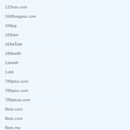
123xos.com
1688vegasx.com
168pg
168slot
168สล็อต
188betth
1xbetth
1xbit
789plus.com
789plus.com
789pluss.com
8lots.com
8lots.com
8lots.me