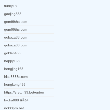
funny18
gaojing888
gem99ths.com
gem99ths.com
gobaza88.com
gobaza88.com
golden456
happy168
hengjing168
hiso8888s.com
hongkong456
https://sretthi99.bet/enter/
hydra888 สล็อต
ib888pro.bet