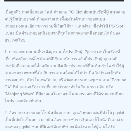
เมื่อพูดถึงเกมสล็อตออนไลน์ ค่ายเกม PG Slot ย่อมเป็นชื่อที่ผู้เล่นหลาย
คนรู้จักเป็นอย่างดี ด้วยความเด่นทั้งยังในด้านการออกแบบ
เกมpgslotและอัตราการจ่ายที่เรียกได้ว่า “แตกง่าย” ซึ่งทำให้ PG Slot
แปลงเป็นค่ายเกมยอดนิยมมากที่สุดในตลาดเกมสล็อตออนไลน์ของ
ประเทศไทย
1. การออกแบบเกมที่น่าดึงดูดรวมทั้งประดิษฐ์: Pgslot เด่นในเรื่องที่
เกี่ยวข้องกับการดีไซน์เกมที่มีธีมนานัปการแล้วก็ประดิษฐ์ ทุกเกมมี
กราฟิกที่สวยและก็ล้ำสมัย รวมถึงเสียงประกอบที่ตื่นเต้นเร้าใจ ทำให้ผู้
เล่นสามารถซาบซึ้งไปกับการเล่นสล็อตได้ไม่น่าเบื่อ ไม่ว่าจะเป็นธีม
การผจญภัย, สัตว์ในเทพนิยาย, หรือวัฒนธรรมต่างๆเช่น เกม “Fortune
OX” ที่นำเสนอเรื่องราวเกี่ยวกับวัวทองคำในวัฒนธรรมจีน หรือ
“Mahjong Ways” ที่มีแรงดลใจมาจากไพ่นกกระจอกที่ได้รับความนิยม
ในประเทศจีนเช่นกัน
2. อัตราการจ่ายและก็โบนัสที่แตกง่าย: คุณลักษณะเด่นที่ทำให้ pgslot
เป็นที่เอ๋ยถึงเป็นอย่างมากคือ อัตราการชำระเงินและก็โบนัสที่แตกง่าย
เกมของ pgslot ชอบมีฟีเจอร์พิเศษที่ช่วยเพิ่มจังหวะให้ผู้เล่นได้รับ