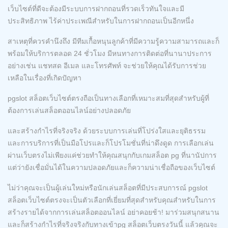
เว็บไซต์ที่ดีจะต้องมีระบบการฝากถอนที่รวดเร็วทันใจและมี
ประสิทธิภาพ ไร้ค่าประเพณีสำหรับในการฝากถอนเป็นอีกหนึ่ง
สาเหตุที่ควรคำนึงถึง มีทีมเกื้อหนุนลูกค้าที่มีความรู้ความสามารถและก็
พร้อมให้บริการตลอด 24 ชั่วโมง มีหนทางการติดต่อที่นานาประการ
อย่างเช่น แชทสด อีเมล และโทรศัพท์ จะช่วยให้คุณได้รับการช่วย
เหลือในเรื่องที่เกิดปัญหา
pgslot สล็อตเว็บไซต์ตรงถือเป็นทางเลือกที่เหมาะสมที่สุดสำหรับผู้ที่
ต้องการเล่นสล็อตออนไลน์อย่างปลอดภัย
และสร้างกำไรที่จริงจริง ด้วยระบบการเล่นที่โปร่งใสและยุติธรรม
และการบริการที่เป็นมือโปรและก็โปรโมชั่นที่น่าดึงดูด การเลือกเล่น
ผ่านเว็บตรงไม่เพียงแค่ช่วยทำให้คุณสนุกกับเกมสล็อต pg ที่นานัปการ
แต่ว่ายังเชื่อมั่นได้ในความปลอดภัยและก็ความน่าเชื่อถือของเว็บไซต์
ไม่ว่าคุณจะเป็นผู้เล่นใหม่หรือนักเล่นสล็อตที่มีประสบการณ์ pgslot
สล็อตเว็บไซต์ตรงจะเป็นตัวเลือกที่เยี่ยมที่สุดสำหรับคุณสำหรับในการ
สร้างรายได้จากการเล่นสล็อตออนไลน์ อย่าคอยช้า! มาร่วมสนุกสนาน
และก็สร้างกำไรที่จริงจริงกับทางเข้าpg สล็อตเว็บตรงวันนี้ แล้วคุณจะ