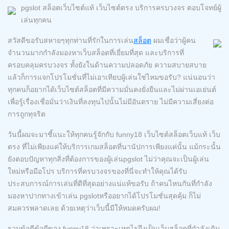
pgslot สล็อตเว็บไซต์แท้ เว็บไซต์ตรง บริการครบวงจร ตอบโจทย์ผู้
เล่นทุกคน
สวัสดีขอรับสหายๆทุกท่านที่รักในการเล่น
สล็อต
ผมเชื่อว่าผู้คน
จำนวนมากกำลังมองหาเว็บสล็อตที่เยี่ยมที่สุด และบริการที่
ครอบคลุมครบวงจร ทั้งยังในด้านความปลอดภัย ความสบายสบาย
แล้วก็การแจกโปรโมชั่นที่ไม่เอาเทียบผู้เล่นใช่ไหมขอรับ? แน่นอนว่า
ทุกคนก็อยากได้เว็บไซต์สล็อตที่มีความมั่นคงยั่งยืนและไม่ผ่านเอเย่นต์
เพื่อรู้เรื่องเชื่อมั่นว่าเงินที่ลงทุนไปนั้นไม่มีอันตราย ไม่มีความเสี่ยงต่อ
การถูกทุจริต
วันนี้ผมจะมาชี้แนะให้ทุกคนรู้จักกับ funny18 เว็บไซต์สล็อตเว็บแท้ เว็บ
ตรง ที่ไม่เพียงแค่ให้บริการเกมสล็อตที่นานัปการเพียงแค่นั้น แม้กระนั้น
ยังตอบปัญหาทุกสิ่งที่ต้องการของผู้เล่นpgslot ไม่ว่าคุณจะเป็นผู้เล่น
ใหม่หรือมือโปร บริการที่ครบวงจรของที่นี่จะทำให้คุณได้รับ
ประสบการณ์การเล่นที่ดีที่สุดอย่างแน่แท้ขอรับ ถ้าคนไหนกันที่กำลัง
มองหาปากทางเข้าเล่น pgslotหรืออยากได้โปรโมชั่นสุดคุ้ม ก็ไม่
สมควรพลาดเลย ด้วยเหตุว่าเว็บนี้มีให้หมดครับผม!
รวมข้อดีข้อดีของ funny18 ว่าเพราะเหตุไรถึงเป็นเว็บสล็อตที่กำลังเดิน