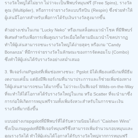
รางวัลใหญ่ได้ไม่ยาก ไม่ว่าจะเป็นฟีพบร์หมุนฟรี (Free Spins), รางวัล
คูณ (Multiplier), หรือการจ่ายรางวัลแบบรีสปิน (Respin) ซึ่งช่วยทำให้
ผู้เล่นมีโอกาสสำหรับเพื่อการได้รับเงินรางวัลสูงมากขึ้น
ตัวอย่างเช่นในเกม “Lucky Neko” หรือเกมสล็อตแมวนำโชค ที่มีฟีพบร์
พิเศษสำหรับเพื่อการเพิ่มคูณรางวัลเมื่อใดก็ตามมีแมวนำโชคปรากฏ
ทำให้ผู้เล่นสามารถชนะรางวัลใหญ่ได้ง่ายสุดๆ หรือเกม “Candy
Bonanza” ที่มีการจ่ายรางวัลในลักษณะของการจัดคอมโบ (Combo)
ซึ่งทำให้ผู้เล่นได้รับรางวัลอย่างสม่ำเสมอ
3. ฟีเจอร์เกมPgslotที่เพิ่มช่องทางชนะ: Pgslot มิได้เพียงแต่มีเกมที่มีธีม
งดงามแค่นั้น แต่ยังมีฟีเจอร์เกมที่นานาประการและก็ช่วยเพิ่มช่องทาง
ให้ผู้เล่นสามารถชนะได้มากขึ้น ไม่ว่าจะเป็นฟีเจอร์ Wilds-on-the-Way
ที่จะทำให้ได้โอกาสได้รับรางวัลใหญ่ในเกม หรือ Scatter ที่จะนำมาซึ่ง
การก่อให้เกิดการหมุนฟรีรวมทั้งเพิ่มจังหวะสำหรับในการชนะเงิน
รางวัลที่มากยิ่งขึ้น
แบบอย่างเกมpgslotที่มีฟีพบร์ที่ได้รับความนิยมได้แก่ “Caishen Wins”
ซึ่งเป็นเกมpgslotที่มีฟีเจอร์หมุนฟรีซึ่งสามารถเพิ่มจำนวนรอบหมุนและ
คูณรางวัลได้ ทำให้ผู้เล่นได้โอกาสได้รับรางวัลใหญ่จากการหมุนฟรี