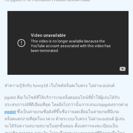
ทำความรู้จักกับ funny18 เว็บไซต์สล็อตเว็บตรง ไม่ผ่านเอเย่นต์
pgslot คือเว็บไซต์ที่ให้บริการเกมสล็อตออนไลน์ที่ย้ำให้ผู้เล่นได้รับ
ประสบการณ์ที่ดีเยี่ยมที่สุด โดยยิ่งไปกว่านั้นการเล่นเกมpgslotจากค่าย
pgslot
ซึ่งเป็นค่ายเกมชื่อดังที่ขึ้นชื่อว่ายอดเยี่ยมในค่ายเกมที่มีเกม
สล็อตแตกง่ายที่สุดในแวดวง ด้วยระบบเว็บตรง ไม่ผ่านเอเย่นต์ ผู้เล่น
จะได้รับความสบายสบายในทุกขั้นตอน ตั้งแต่การลงทะเบียนเป็น