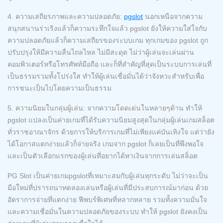
4. ความเสถียรภาพและความปลอดภัย:
pgslot
นอกเหนือจากความ
สนุกสนานร่าเริงแล้วก็ความระทึกใจแล้ว pgslot ยังให้ความใส่ใจกับ
ความปลอดภัยแล้วก็ความเสถียรของระบบเกม ทุกเกมของ pgslot ถูก
ปรับปรุงให้มีความลื่นไถลไหล ไม่มีสะดุด ไม่ว่าผู้เล่นจะเล่นผ่าน
คอมพิวเตอร์หรือโทรศัพท์มือถือ และก็ที่สำคัญที่สุดเป็นระบบการเล่นที่
เป็นธรรมรวมทั้งโปร่งใส ทำให้ผู้เล่นเชื่อมั่นได้ว่าจังหวะสำหรับเพื่อ
การชนะเป็นไปโดยความเป็นธรรม
5. ความนิยมในกลุ่มผู้เล่น: จากความโดดเด่นในหลายๆด้าน ทำให้
pgslot แปลงเป็นค่ายเกมที่ได้รับความนิยมสูงสุดในกลุ่มผู้เล่นเกมสล็อต
ทั่วราชอาณาจักร ด้วยการให้บริการเกมที่ไม่เพียงแค่บันเทิงใจ แต่ว่ายัง
ได้โอกาสแตกง่ายแล้วก็จ่ายจริง เกมจาก pgslot ก็เลยเป็นที่พึงพอใจ
และเป็นตัวเลือกแรกของผู้เล่นที่อยากได้หาเงินจากการเล่นสล็อต
PG Slot เป็นค่ายเกมpgslotที่เหมาะสมกับผู้เล่นทุกระดับ ไม่ว่าจะเป็น
มือใหม่ที่ปรารถนาทดลองเล่นหรือผู้เล่นที่มีประสบการณ์มาก่อน ด้วย
อัตราการจ่ายที่แตกง่าย ฟีพบร์พิเศษที่หลากหลาย รวมทั้งความมั่นใจ
และความเชื่อมั่นในความปลอดภัยของระบบ ทำให้ pgslot ยังคงเป็น