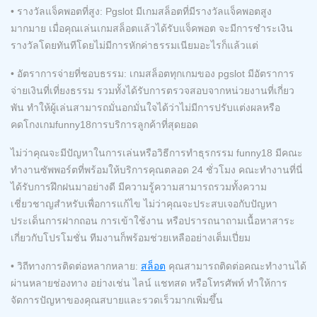
• รางวัลแจ็คพอตที่สูง: Pgslot มีเกมสล็อตที่มีรางวัลแจ็คพอตสูง
มากมาย เมื่อคุณเล่นเกมสล็อตแล้วได้รับแจ็คพอต จะมีการชำระเงิน
รางวัลโดยทันทีโดยไม่มีการหักค่าธรรมเนียมอะไรก็แล้วแต่
• อัตราการจ่ายที่ชอบธรรม: เกมสล็อตทุกเกมของ pgslot มีอัตราการ
จ่ายเงินที่เที่ยงธรรม รวมทั้งได้รับการตรวจสอบจากหน่วยงานที่เกี่ยว
พัน ทำให้ผู้เล่นสามารถมั่นอกมั่นใจได้ว่าไม่มีการปรับแต่งผลหรือ
คดโกงเกมfunny18การบริการลูกค้าที่สุดยอด
ไม่ว่าคุณจะมีปัญหาในการเล่นหรือวิธีการทำธุรกรรม funny18 มีคณะ
ทำงานซัพพอร์ตที่พร้อมให้บริการคุณตลอด 24 ชั่วโมง คณะทำงานที่นี่
ได้รับการฝึกฝนมาอย่างดี มีความรู้ความสามารถรวมทั้งความ
เชี่ยวชาญสำหรับเพื่อการแก้ไข ไม่ว่าคุณจะประสบเจอกับปัญหา
ประเด็นการฝากถอน การเข้าใช้งาน หรือปรารถนาถามเนื้อหาสาระ
เกี่ยวกับโปรโมชั่น ทีมงานก็พร้อมช่วยเหลืออย่างเต็มเปี่ยม
• วิถีทางการติดต่อหลากหลาย:
สล็อต
คุณสามารถติดต่อคณะทำงานได้
ผ่านหลายช่องทาง อย่างเช่น ไลน์ แชทสด หรือโทรศัพท์ ทำให้การ
จัดการปัญหาของคุณสบายและรวดเร็วมากเพิ่มขึ้น