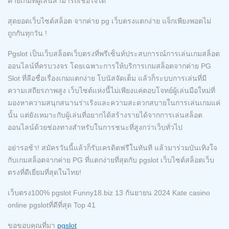
ค่ายเกมที่ผู้เล่นสามารถเชื่อใจได้
สุดยอดเว็บไซต์สล็อต จากค่าย pg เว็บตรงแตกง่าย แจ็กเพียงพอตไม่
ถูกกันทุกวัน !
Pgslot เป็นเว็บสล็อตเว็บตรงที่พรีเซ็นท์ประสบการณ์การเล่นเกมสล็อต
ออนไลน์ที่ครบวงจร โดยเฉพาะการให้บริการเกมสล็อตจากค่าย PG
Slot ที่ลือชื่อเรื่องเกมแตกง่าย โบนัสจัดเต็ม แล้วก็ระบบการเล่นที่มี
ความเสถียรภาพสูง เว็บไซต์แห่งนี้ไม่เพียงแค่ตอบโจทย์ผู้เล่นมือใหม่ที่
มองหาความสนุกสนานร่าเริงและความสะดวกสบายในการเล่นเกมแค่
นั้น แต่ยังเหมาะกับผู้เล่นที่อยากได้สร้างรายได้จากการเล่นสล็อต
ออนไลน์ด้วยช่องทางสำหรับในการชนะที่สูงกว่าเว็บทั่วไป
อย่ารอช้า! สมัครวันนี้แล้วก็รับเครดิตฟรีในทันที แล้วมาร่วมบันเทิงใจ
กับเกมสล็อตจากค่าย PG ที่แตกง่ายที่สุดกับ pgslot เว็บไซต์สล็อตเว็บ
ตรงที่ดีเยี่ยมที่สุดในไทย!
เว็บตรง100% pgslot Funny18.biz 13 กันยายน 2024 Kate casino
online pgslotที่ดีที่สุด Top 41
ขอขอบคุณที่มา
pgslot