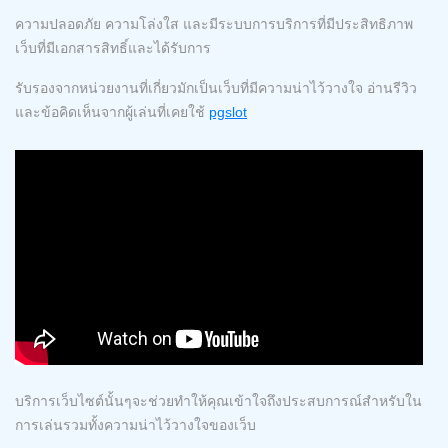
ความปลอดภัย ความโล่งใส และมีระบบการบริการที่มีประสิทธิภาพ
เว็บที่มีเอกสารสิทธิ์และได้รับการ
รับรองจากหน่วยงานที่เกี่ยวมักเป็นเว็บที่มีความน่าไว้วางใจ อ่านรีวิว
และข้อคิดเห็นจากผู้เล่นที่เคยใช้
pgslot
บริการเว็บไซต์นั้นๆจะช่วยทำให้คุณเข้าใจถึงประสบการณ์สำหรับใน
การเล่นรวมทั้งความน่าไว้วางใจของเว็บ