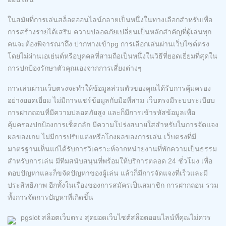
ในสมัยที่การเล่นสล็อตออนไลน์กลายเป็นหนึ่งในทางเลือกสำหรับเพื่อ
การสร้างรายได้เสริม ความปลอดภัยเปลี่ยนเป็นหลักสำคัญที่ผู้เล่นทุก
คนจะต้องพิจารณาถึง ปากทางเข้าpg การเลือกเล่นผ่านเว็บไซต์ตรง
โดยไม่ผ่านเอเย่นต์หรือบุคคลที่สามถือเป็นหนึ่งในวิธีที่ยอดเยี่ยมที่สุดใน
การปกป้องรักษาตัวคุณเองจากการเสี่ยงต่างๆ
การเล่นผ่านเว็บตรงจะทำให้ข้อมูลส่วนตัวของคุณได้รับการคุ้มครอง
อย่างยอดเยี่ยม ไม่มีการแชร์ข้อมูลกับมือที่สาม เว็บตรงมีระบบระเบียบ
การฝากถอนที่มีความปลอดภัยสูง และก็มีการเข้ารหัสข้อมูลเพื่อ
คุ้มครองปกป้องการเช็ดกลัก มีความโปร่งสบายใสสำหรับในการจัดแจง
ผลของเกม ไม่มีการปรับแต่งหรือโกงผลของการเล่น เว็บตรงที่มี
มาตรฐานเห็นแก่ได้รับการวิเคราะห์จากหน่วยงานที่พักความเป็นธรรม
สำหรับการเล่น มีทีมสนับสนุนที่พร้อมให้บริการตลอด 24 ชั่วโมง เพื่อ
ตอบปัญหาและก็ขจัดปัญหาของผู้เล่น แล้วก็มีการจัดแจงที่เร็วและมี
ประสิทธิภาพ อีกทั้งในเรื่องของการสมัครเป็นสมาชิก การฝากถอน รวม
ทั้งการจัดการปัญหาที่เกิดขึ้น
pgslot สล็อตเว็บตรง สุดยอดเว็บไซต์สล็อตออนไลน์ที่คุณไม่ควร