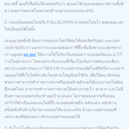
ขนาดนี้ คุณก็เชื่อมั่นได้เลยขอรับว่า คุณจะได้เล่นเกมคุณภาพรวมทั้งมี
ความหลากหลายในหลายๆด้านอย่างแน่นอนนะครับ
2. เล่นสล็อตออนไลน์กับ FULLSLOTPG ฝากถอนโอนไว ยอดเยอะแค่
ไหนก็ถอนได้ไม่ยั้ง
เล่นpg slotทั้งที ต้องการถอนเท่าไหร่ก็ต้องได้ถอนสิครับผม! และบอก
เลยจ้าขอรับว่า นอกจากระบบเกมของเราที่ขึ้นชื่อลือชาแบบสุดๆพวก
เรา pgslot
pg slot
ให้ความใส่ใจกับเรื่องของความปลอดภัยและน่าไว้
วางใจอย่างมาก โดยเฉพาะกับระบบที่เกี่ยวโยงกับการคลังแบบเต็มๆ
อย่างระบบฝากถอน เราได้นำเข้าระบบฝากถอนอัตโนมัติหรือระบบฝาก
ถอนออโต้ที่เว็บไซต์ระดับโลกส่วนใหญ่นิยมใช้กัน เพื่อให้สมาชิกของ
พวกเราสามารถทำรายการฝากหรือถอนด้วยตัวเองได้แบบง่ายๆไม่ต้อง
พึ่งแอดไม่น สามารถทำรายการต่างๆได้อย่างรวดเร็ว สะดวก และไม่มี
อันตรายแบบสุดๆเงินเข้าออกไวแน่นอน ไม่ว่าคุณจะฝากหรือถอน
เท่าไรก็ทำเป็นเลยแบบไม่มีกั๊ก จะยอดหลักหมื่น หลักแสน หลักล้าน
หรือหลักสิบล้านก็สามารถถอนได้แน่ๆนะครับ ด้วยระบบฝากถอนที่
เหมาะสมที่สุดของเรากับระบบฝากถอนออโต้
3. รับโปรโมชั่นและกิจกรรมเยอะเยอะแยะจากพวกเราได้ทุกวี่ทุกวัน