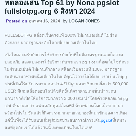
ทดลองเล่น Top 61 by Nona pgslot
fullslotpg.org 6 สิงหา 2024
Posted on
ตุลาคม 16, 2024
by
LOGAN JONES
FULLSLOTPG สล็อตเว็บตรงแท้ 100% ไม่ผ่านเอเย่นต์ ไม่ผ่าน
ตัวกลาง มาตรฐานระดับโลกเพียงอย่างเดียวในไทย
เบื่อไหมล่ะครับกับการใช้บริการกับเว็บที่ไม่มีมาตรฐานและก็ความ
ปลอดภัย ลองแปลงมาใช้บริการกับพวกเรา pg slot สล็อตเว็บไซต์ตรง
ไม่ผ่านเอเย่นต์ ไม่ผ่านตัวกลาง สล็อตเว็บตรงแท้ 100% มาตรฐาน
ระดับนานาชาติหนึ่งเดียวในไทยที่คุณไว้วางใจได้เลย เราเป็นเว็บpg
slotที่เปิดให้บริการมานานกว่า 4 ปี มีฐานสมาชิกมากยิ่งกว่า 500,000
USER มีเกมสล็อตออนไลน์ลิขสิทธิ์แท้จากค่ายเกมชั้นนำระดับ
นานาชาติเปิดให้บริการมากกว่า 3,000 เกม นำโดยค่ายหลักอย่าง pg
slot ที่บอกเลยว่า แฟนคลับฟูลสล็อตพีจี ห้ามพลาดโดยเด็ดขาด มา
พร้อมโปรโมชั่นแล้วก็กิจกรรมมากมายก่ายกองที่สมาชิกของเราเพียง
แค่นั้นที่จะได้รับแบบเต็มๆสัมผัสประสบการณ์การเล่น
pgslot
ที่เหมาะ
สมที่สุดกับเราได้แล้ววันนี้ ลงทะเบียนใหม่ได้เลย!