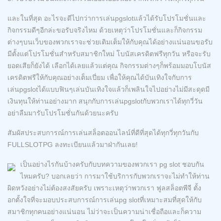
และในที่สุด อะไรจะดีไปกว่าการเล่นpgslotแล้วได้รับโปรโมชั่นและ
กิจกรรมดีๆอีกล่ะขอรับจริงไหม ด้วยเหตุว่าโปรโมชั่นและก็กิจกรรม
ต่างๆบนเว็บของพวกเราจะช่วยเติมเต็มให้กับคุณได้อย่างแน่นอนขอรับ
มีตั้งแต่โปรโมชั่นสำหรับสมาชิกใหม่ โบนัสเครดิตฟรีทุกวัน หรือจะรับ
ยอดเสียก็ยังได้ เลือกได้เลยแล้วแต่คุณ กิจกรรมต่างๆก็พร้อมมอบโบนัส
เครดิตฟรีให้กับคุณอย่างเต็มเปี่ยม เพื่อให้คุณได้บันเทิงใจกับการ
เล่นpgslotได้แบบฟินๆเล่นบันเทิงใจแล้วก็เพลินใจไปอย่างไม่มีสะดุดมี
เงินทุนให้ท่านอย่างมาก สนุกกับการเล่นpgslotกับพวกเราได้ทุกวี่วัน
อย่าลืมมารับโปรโมชั่นกันด้วยนะครับ
สัมผัสประสบการณ์การเล่นสล็อตออนไลน์ที่ดีที่สุดได้ทุกวี่ทุกวันกับ
FULLSLOTPG ลงทะเบียนแล้วมาฝ่ากันเลย!
เป็นอย่างไรกันบ้างครับกับบทความของพวกเรา pg slot ชอบกัน
ไหมครับ? บอกเลยว่า การมาใช้บริการกับพวกเราจะไม่ทำให้ท่าน
ผิดหวังอย่างไม่ต้องสงสัยครับ เพราะเหตุว่าพวกเรา ฟูลสล็อตพีจี ตั้ง
อกตั้งใจที่จะมอบประสบการณ์การเล่นpg slotที่เหมาะสมที่สุดให้กับ
สมาชิกทุกคนอย่างแน่นอน ไม่ว่าจะเป็นความน่าเชื่อถือและก็ความ